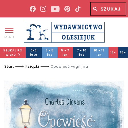
Wyszukiwana fraza
Wyszukaj
MENU
SZUKAJ PO
0-3
3 - 5
5 - 7
7 - 10
10 - 13
13+
18+
WIEKU
lata
lat
lat
lat
lat
Start
Książki
Opowieść wigilijna