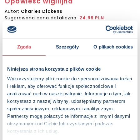
Opowieść wigilijna
Autor:
Charles Dickens
Sugerowana cena detaliczna:
24.99 PLN
KUP NA SWIATKSIAZKI.PL
Zgoda
Szczegóły
O plikach cookies
KUP NA KSIAZKI.PL
Niniejsza strona korzysta z plików cookie
OPIS
Poznaj Ebenezera Scrooge’: skąpca i samoluba, który wprost
Wykorzystujemy pliki cookie do spersonalizowania treści
nie cierpi świąt Bożego Narodzenia. Ta książka, do której
i reklam, aby oferować funkcje społecznościowe i
piękne ilustracje przygotowała utalentowana hiszpańska
analizować ruch w naszej witrynie. Informacje o tym, jak
artystka, Ana García, opowiada o tym, jak w jedną noc
korzystasz z naszej witryny, udostępniamy partnerom
wszystko może się odmienić. Utwór Karola Dickensa,
społecznościowym, reklamowym i analitycznym.
zaliczany do klasyki literatury dla dzieci i młodzieży, stanowi
pouczającą lekturę dla kolejnych pokoleń młodych.
Partnerzy mogą połączyć te informacje z innymi danymi
otrzymanymi od Ciebie lub uzyskanymi podczas
Strony:
142 , Format: 17x23,5 cm
korzystania z ich usług.
ISBN:
978-83-274-9452-8