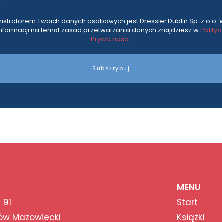
istratorem Twoich danych osobowych jest Dressler Dublin Sp. z o.o. 
informacji na temat zasad przetwarzania danych znajdziesz w
Polity
Prywatności
.
Subskrybuj
MENU
 91
Start
ów Mazowiecki
Książki