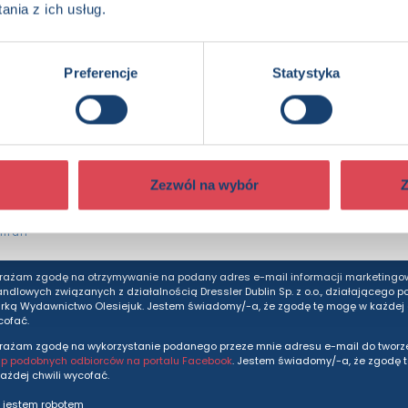
nia z ich usług.
edzieć więcej? Zapisz się do n
Preferencje
Statystyka
dziesz otrzymywać wszytkie nasze nowości i ofe
prosto do Twojej skrzynki odbiorczej.
Zezwól na wybór
Z
Adres e-mail
rażam zgodę na otrzymywanie na podany adres e-mail informacji marketingo
andlowych związanych z działalnością Dressler Dublin Sp. z o.o., działającego p
ką Wydawnictwo Olesiejuk. Jestem świadomy/-a, że zgodę tę mogę w każdej c
cofać.
rażam zgodę na wykorzystanie podanego przeze mnie adresu e-mail do tworze
up podobnych odbiorców na portalu Facebook
. Jestem świadomy/-a, że zgodę 
ażdej chwili wycofać.
 jestem robotem