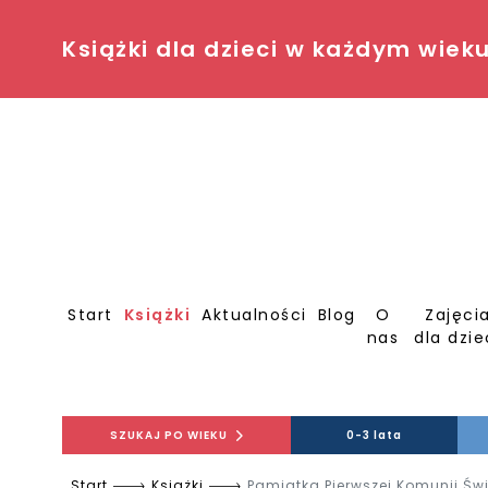
Książki dla dzieci w każdym wiek
Start
Książki
Aktualności
Blog
O
Zajęci
nas
dla dzie
SZUKAJ PO WIEKU
0-3 lata
Start
Książki
Pamiątka Pierwszej Komunii Św