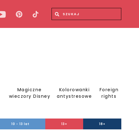
Wyszukiwana fraza
Wyszukaj
Magiczne
Kolorowanki
Foreign
S
wieczory Disney
antystresowe
rights
10 - 13 lat
13+
18+