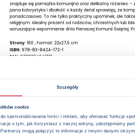
znajduje się pamiątka komunijna oraz delikatny różaniec – 
jasna kolorystyka i dbałość o każdy detal sprawiają, że komp
ponadczasowo. To nie tylko praktyczny upominek, ale tak
religijnym. Idealny prezent od rodziców, chrzestnych lub b
wzruszające wspomnienie dnia Pierwszej Komunii Świętej. 
Strony:
160 , Format: 22x27,5 cm
ISBN:
978-83-8424-172-1
EAN:
9788384241721
Rok wydania:
2026
Wydawnictwo:
Wydawnictwo Olesiejuk
Kategorie:
7+, Album pamiątkowy, Religia, Pierwsza Komun
Oprawa:
oprawa twarda
Szczegóły
Data wprowadzenia:
07-04-2026
 plików cookie
do spersonalizowania treści i reklam, aby oferować funkcje sp
ormacje o tym, jak korzystasz z naszej witryny, udostępniamy p
Partnerzy mogą połączyć te informacje z innymi danymi otrzym