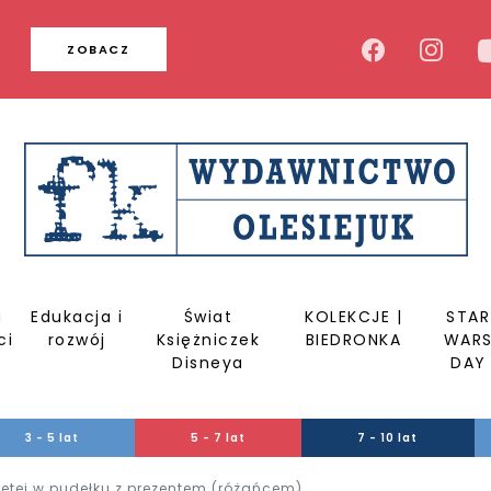
u
ZOBACZ
a
Edukacja i
Świat
KOLEKCJE |
STAR
ci
rozwój
Księżniczek
BIEDRONKA
WAR
Disneya
DAY
3 - 5 lat
5 - 7 lat
7 - 10 lat
iętej w pudełku z prezentem (różańcem)