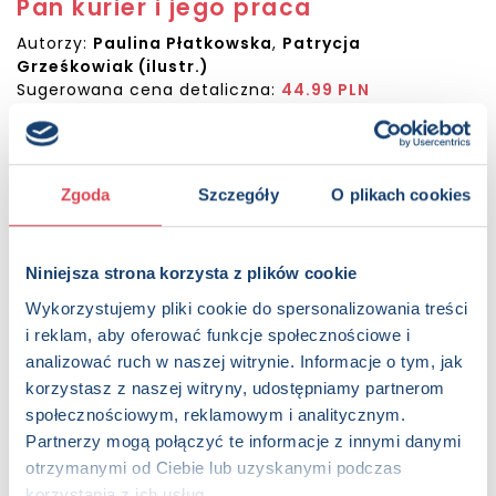
Pan kurier i jego praca
Autorzy:
Paulina Płatkowska
,
Patrycja
Grześkowiak (ilustr.)
Sugerowana cena detaliczna:
44.99 PLN
Dostępna:
6938 sztuk
KUP NA SWIATKSIAZKI.PL
Zgoda
Szczegóły
O plikach cookies
KUP NA KSIAZKI.PL
Niniejsza strona korzysta z plików cookie
OPIS
Wykorzystujemy pliki cookie do spersonalizowania treści
Poznaj pełną zakrętów drogę paczek kurierskich ze sklepu
i reklam, aby oferować funkcje społecznościowe i
aż do twoich rąk. Odkryj okienka i sprawdź, co znajduje się w
analizować ruch w naszej witrynie. Informacje o tym, jak
torbach na zakupy, skrytkach, kartonach i w samochodzie
korzystasz z naszej witryny, udostępniamy partnerom
pana kuriera. A na koniec przekonaj się, że kurier to także
społecznościowym, reklamowym i analitycznym.
pomocnik Świętego Mikołaja. Książeczka dla dzieci
Partnerzy mogą połączyć te informacje z innymi danymi
ciekawych świata. Powyższy opis pochodzi od wydawcy.
otrzymanymi od Ciebie lub uzyskanymi podczas
Strony:
16 , Format: 22x28,5 cm
korzystania z ich usług.