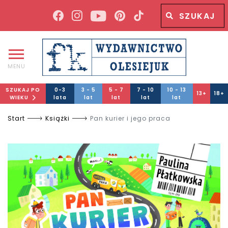
Wyszukiwana fraza
Wyszukaj
MENU
SZUKAJ PO
0-3
3 - 5
5 - 7
7 - 10
10 - 13
13+
18+
WIEKU
lata
lat
lat
lat
lat
Start
Książki
Pan kurier i jego praca