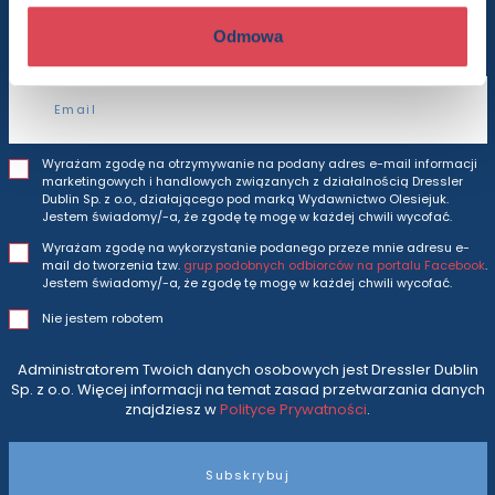
i oferty
prosto do Twojej skrzynki odbiorczej.
Odmowa
Adres e-mail
Wyrażam zgodę na otrzymywanie na podany adres e-mail informacji
marketingowych i handlowych związanych z działalnością Dressler
Dublin Sp. z o.o., działającego pod marką Wydawnictwo Olesiejuk.
Jestem świadomy/-a, że zgodę tę mogę w każdej chwili wycofać.
Wyrażam zgodę na wykorzystanie podanego przeze mnie adresu e-
mail do tworzenia tzw.
grup podobnych odbiorców na portalu Facebook
.
Jestem świadomy/-a, że zgodę tę mogę w każdej chwili wycofać.
Nie jestem robotem
Administratorem Twoich danych osobowych jest Dressler Dublin
Sp. z o.o. Więcej informacji na temat zasad przetwarzania danych
znajdziesz w
Polityce Prywatności
.
Subskrybuj