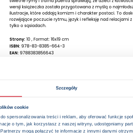
świetne rymy i trafna puenta sprawiają, że dzieci z łatwości
wersji książeczka została przygotowana z myślą o najmłod
ilustracje, które oddają komizm i charakter postaci. To dosk
rozwijające poczucie rytmu, język i refleksję nad relacjami
tylko o sąsiadach.
Strony:
10 , Format: 16x19 cm
ISBN:
978-83-8385-664-3
EAN:
9788383856643
Rok wydania:
2025
Wydawnictwo:
Wydawnictwo Olesiejuk
Kategorie:
3+, Dzieci (0-12), Wiersze, Książka całoroczna
Oprawa:
książka całokartonowa
Data wprowadzenia:
14-07-2025
Szczegóły
Seria:
Bajki bajeczki
 plików cookie
do spersonalizowania treści i reklam, aby oferować funkcje sp
ormacje o tym, jak korzystasz z naszej witryny, udostępniamy p
Partnerzy mogą połączyć te informacje z innymi danymi otrzym