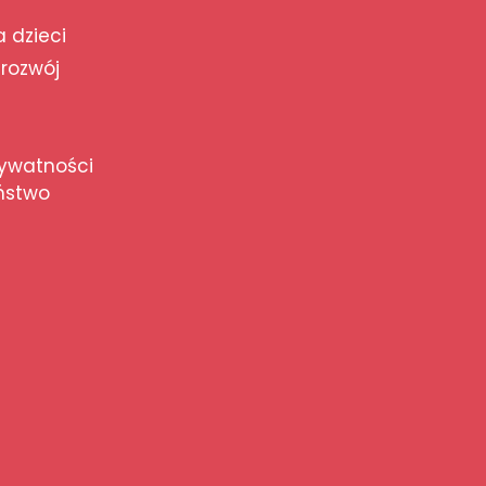
a dzieci
 rozwój
rywatności
ństwo