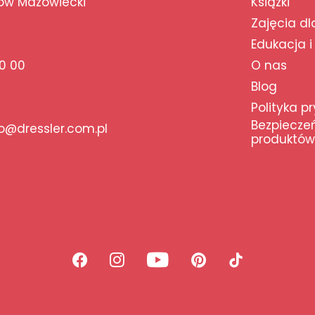
ów Mazowiecki
Książki
Zajęcia dl
Edukacja i
0 00
O nas
Blog
Polityka p
Bezpiecze
@dressler.com.pl
produktów