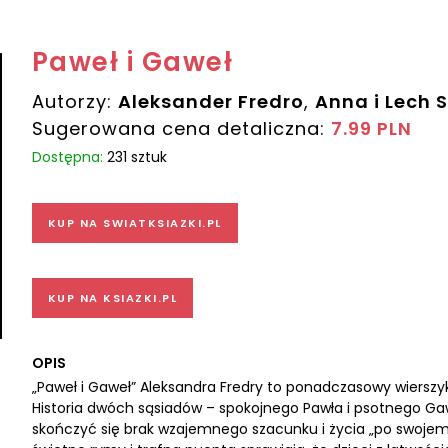
Paweł i Gaweł
Autorzy:
Aleksander Fredro
,
Anna i Lech S
Sugerowana cena detaliczna:
7.99 PLN
Dostępna:
231 sztuk
KUP NA SWIATKSIAZKI.PL
KUP NA KSIAZKI.PL
OPIS
„Paweł i Gaweł” Aleksandra Fredry to ponadczasowy wierszyk
Historia dwóch sąsiadów – spokojnego Pawła i psotnego G
skończyć się brak wzajemnego szacunku i życia „po swojemu