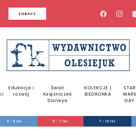
u
ZOBACZ
a
Edukacja i
Świat
KOLEKCJE |
STAR
ci
rozwój
Księżniczek
BIEDRONKA
WAR
Disneya
DAY
3 - 5 lat
5 - 7 lat
7 - 10 lat