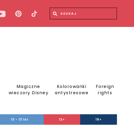
Wyszukiwana fraza
Wyszukaj
Magiczne
Kolorowanki
Foreign
S
wieczory Disney
antystresowe
rights
10 - 13 lat
13+
18+