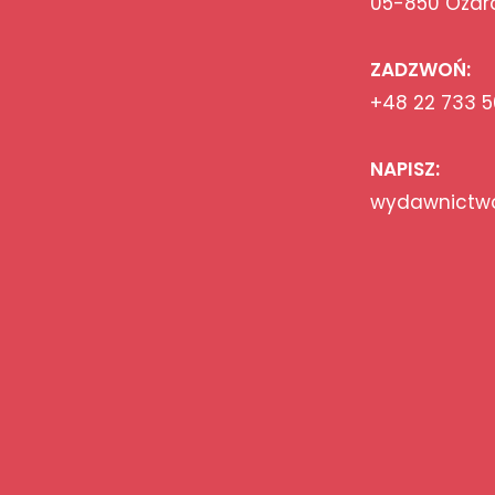
05-850 Ożar
ZADZWOŃ:
+48 22 733 5
NAPISZ:
wydawnictwo