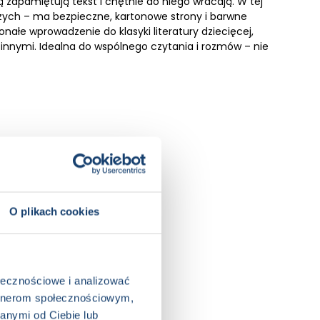
ą zapamiętują tekst i chętnie do niego wracają. W tej
szych – ma bezpieczne, kartonowe strony i barwne
onałe wprowadzenie do klasyki literatury dziecięcej,
 z innymi. Idealna do wspólnego czytania i rozmów – nie
O plikach cookies
ołecznościowe i analizować
artnerom społecznościowym,
anymi od Ciebie lub