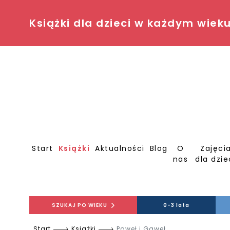
Książki dla dzieci w każdym wiek
Start
Książki
Aktualności
Blog
O
Zajęci
nas
dla dzie
SZUKAJ PO WIEKU
0-3 lata
Start
Książki
Paweł i Gaweł