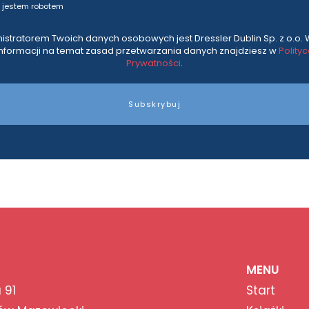
 jestem robotem
istratorem Twoich danych osobowych jest Dressler Dublin Sp. z o.o. 
informacji na temat zasad przetwarzania danych znajdziesz w
Polity
Prywatności
.
Subskrybuj
MENU
 91
Start