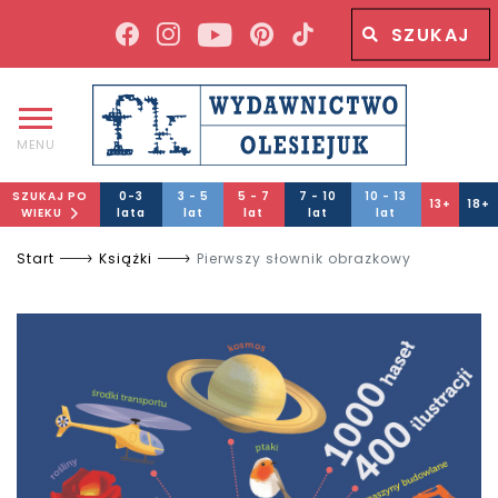
Wyszukiwana fraza
Wyszukaj
MENU
SZUKAJ PO
0-3
3 - 5
5 - 7
7 - 10
10 - 13
13+
18+
WIEKU
lata
lat
lat
lat
lat
Start
Książki
Pierwszy słownik obrazkowy