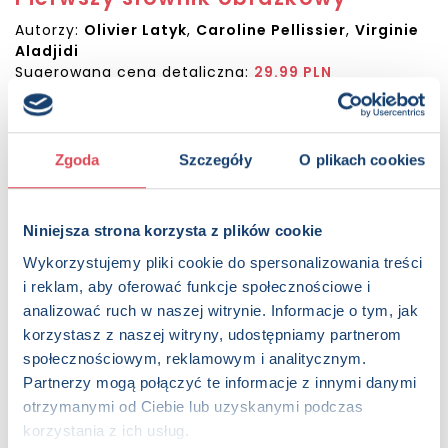
Autorzy:
Olivier Latyk
,
Caroline Pellissier
,
Virginie
Aladjidi
Sugerowana cena detaliczna:
29.99 PLN
Dostępna:
70 sztuk
KUP NA SWIATKSIAZKI.PL
Zgoda
Szczegóły
O plikach cookies
KUP NA KSIAZKI.PL
Niniejsza strona korzysta z plików cookie
Wykorzystujemy pliki cookie do spersonalizowania treści
OPIS
i reklam, aby oferować funkcje społecznościowe i
Idealna publikacja, dzięki której łatwiej będzie odkrywać i
poznawać świat! Dzieci znajdą tu 400 realistycznych
analizować ruch w naszej witrynie. Informacje o tym, jak
ilustracji i ponad 1000 haseł pozwalających wzbogacić
korzystasz z naszej witryny, udostępniamy partnerom
słownictwo dotyczące różnorodnych tematów, takich jak:
społecznościowym, reklamowym i analitycznym.
ciało człowieka, sławni ludzie, wynalazki, sport, środki
Partnerzy mogą połączyć te informacje z innymi danymi
transportu, kosmos, zjawiska pogodowe czy fauna i flora.
otrzymanymi od Ciebie lub uzyskanymi podczas
korzystania z ich usług.
Strony:
88 , Format: 21x26,5 cm