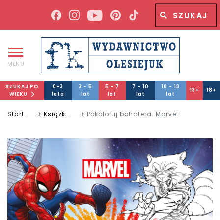
Wyszukiwana fraza
Wyszukaj
MENU
SZUKAJ PO
0-3
3 - 5
5 - 7
7 - 10
10 - 13
13+
18+
WIEKU
lata
lat
lat
lat
lat
Start
Książki
Pokoloruj bohatera. Marvel