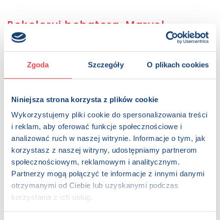
Pokoloruj bohatera. Marvel
Sugerowana cena detaliczna:
19.99 PLN
KUP NA SWIATKSIAZKI.PL
Zgoda
Szczegóły
O plikach cookies
KUP NA KSIAZKI.PL
Niniejsza strona korzysta z plików cookie
Wykorzystujemy pliki cookie do spersonalizowania treści
OPIS
i reklam, aby oferować funkcje społecznościowe i
Dołącz do swoich ulubionych bohaterów z uniwersum
analizować ruch w naszej witrynie. Informacje o tym, jak
Marvela: Avengersów, Strażników Galaktyki i Spider-Mana.
korzystasz z naszej witryny, udostępniamy partnerom
Sięgnij po kredki i puść wodze fantazji, kolorując inspirujące
społecznościowym, reklamowym i analitycznym.
rysunki.
Partnerzy mogą połączyć te informacje z innymi danymi
otrzymanymi od Ciebie lub uzyskanymi podczas
Strony:
80 , Format: 20,5x28,5 cm
korzystania z ich usług.
ISBN:
978-83-8216-619-4
EAN:
9788382166194