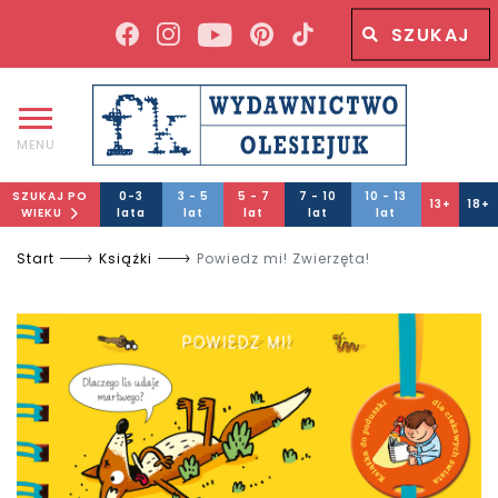
Wyszukiwana fraza
Wyszukaj
MENU
SZUKAJ PO
0-3
3 - 5
5 - 7
7 - 10
10 - 13
13+
18+
WIEKU
lata
lat
lat
lat
lat
Start
Książki
Powiedz mi! Zwierzęta!