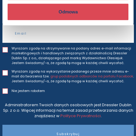
Będziesz otrzymywać wszytkie nasze nowości
i oferty
prosto do Twojej skrzynki odbiorczej.
Odmowa
Adres e-mail
Wyrażam zgodę na otrzymywanie na podany adres e-mail informacji
marketingowych i handlowych związanych z działalnością Dressler
Dublin Sp. z o.o., działającego pod marką Wydawnictwo Olesiejuk.
Jestem świadomy/-a, że zgodę tę mogę w każdej chwili wycofać.
Wyrażam zgodę na wykorzystanie podanego przeze mnie adresu e-
mail do tworzenia tzw.
grup podobnych odbiorców na portalu Facebook
.
Jestem świadomy/-a, że zgodę tę mogę w każdej chwili wycofać.
Nie jestem robotem
Administratorem Twoich danych osobowych jest Dressler Dublin
Sp. z o.o. Więcej informacji na temat zasad przetwarzania danych
znajdziesz w
Polityce Prywatności
.
Subskrybuj