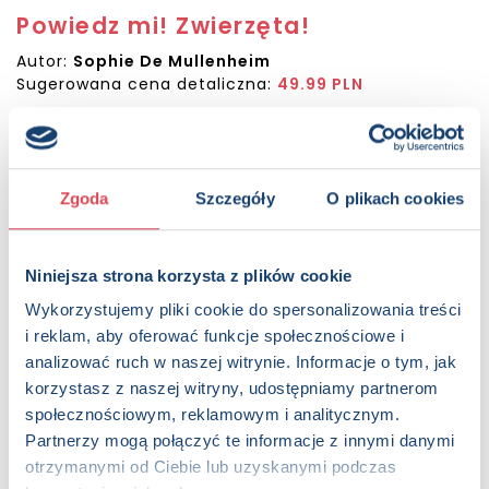
Powiedz mi! Zwierzęta!
Autor:
Sophie De Mullenheim
Sugerowana cena detaliczna:
49.99 PLN
KUP NA SWIATKSIAZKI.PL
KUP NA KSIAZKI.PL
Zgoda
Szczegóły
O plikach cookies
OPIS
Niniejsza strona korzysta z plików cookie
Ta oryginalna, ozdobiona zabawnymi ilustracjami książka z
Wykorzystujemy pliki cookie do spersonalizowania treści
usztywnionymi stronami na spirali to zbiór ponad 200 pytań
i odpowiedzi, które zainteresują wszystkich ciekawych
i reklam, aby oferować funkcje społecznościowe i
świata młodych miłośników zwierząt. Informacje dotyczą
analizować ruch w naszej witrynie. Informacje o tym, jak
wielu gatunków, od powszechnie znanych po najbardziej
korzystasz z naszej witryny, udostępniamy partnerom
niewiarygodne zostały zebrane w czterech działach
społecznościowym, reklamowym i analitycznym.
tematycznych: Co za rodzinka!, Do stołu!, Samoobrona, W
Partnerzy mogą połączyć te informacje z innymi danymi
domowym zaciszu, oddzielonych kolorowymi kartami, które
otrzymanymi od Ciebie lub uzyskanymi podczas
można uzupełnić dołączonymi naklejkami.