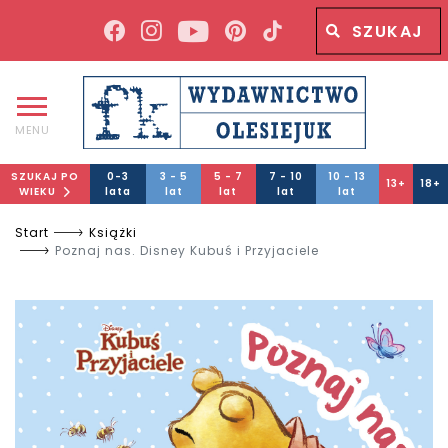
Wyszukiwana fraza
Wyszukaj
MENU
SZUKAJ PO
0-3
3 - 5
5 - 7
7 - 10
10 - 13
13+
18+
WIEKU
lata
lat
lat
lat
lat
Start
Książki
Poznaj nas. Disney Kubuś i Przyjaciele