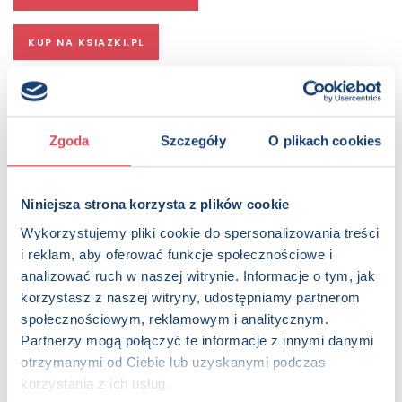
KUP NA KSIAZKI.PL
OPIS
Książeczka materiałowa dla maluszków z ulubionymi
bohaterami Disneya! Zapraszamy do magicznego świata
Zgoda
Szczegóły
O plikach cookies
Stumilowego Lasu! Ta urocza książeczka materiałowa z
postaciami Disneya – Kubusiem Puchatkiem, Prosiaczkiem,
Tygryskiem i Kłapouchym – to idealny pierwszy kontakt
Niniejsza strona korzysta z plików cookie
dziecka z książką. Wykonana z miękkiego i bezpiecznego
Wykorzystujemy pliki cookie do spersonalizowania treści
materiału to idealna zabawka dla najmłodszych do wózka
czy łóżeczka. Dzięki miękkiemu materiałowi książeczka
i reklam, aby oferować funkcje społecznościowe i
rozwija zmysł dotyku, a kolorowe ilustracje przyciągają
analizować ruch w naszej witrynie. Informacje o tym, jak
uwagę i wspierają rozwój wzroku. W środku znajdziesz
korzystasz z naszej witryny, udostępniamy partnerom
krótkie, proste scenki z życia bohaterów, które można
społecznościowym, reklamowym i analitycznym.
pokazywać i opowiadać dziecku, budując jego
Partnerzy mogą połączyć te informacje z innymi danymi
zainteresowanie światem już od pierwszych miesięcy życia.
otrzymanymi od Ciebie lub uzyskanymi podczas
korzystania z ich usług.
Strony:
8 , Format: 13x13 cm