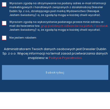
Wyrażam zgodę na otrzymywanie na podany adres e-mail informacji
marketingowych i handlowych związanych z działalnością Dressler
Dublin Sp. z o.o., działającego pod marką Wydawnictwo Olesiejuk.
Jestem świadomy/-a, że zgodę tę mogę w każdej chwili wycofać.
Wyrażam zgodę na wykorzystanie podanego przeze mnie adresu e-
mail do tworzenia tzw.
grup podobnych odbiorców na portalu Facebook
.
Jestem świadomy/-a, że zgodę tę mogę w każdej chwili wycofać.
Nie jestem robotem
Administratorem Twoich danych osobowych jest Dressler Dublin
Sp. z o.o. Więcej informacji na temat zasad przetwarzania danych
znajdziesz w
Polityce Prywatności
.
Subskrybuj