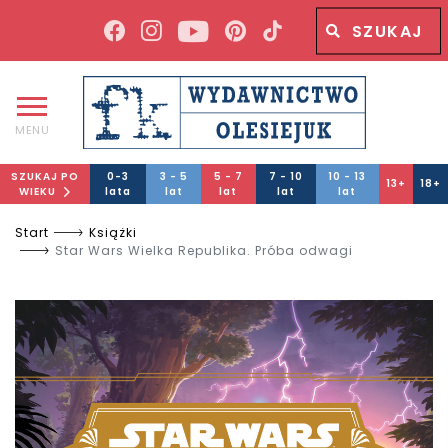
Wyszukiwana fraza
Wyszukaj
MENU
SZUKAJ PO
0-3
3 - 5
5 - 7
7 - 10
10 - 13
13+
18+
WIEKU
lata
lat
lat
lat
lat
Start
Książki
Star Wars Wielka Republika. Próba odwagi