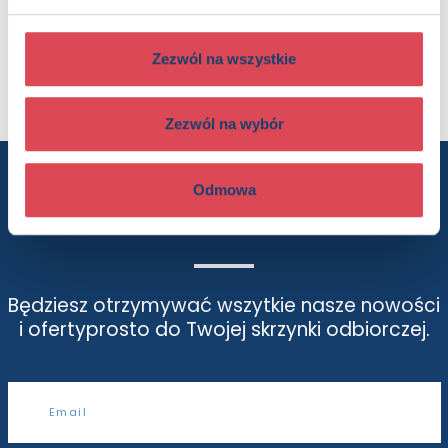
całoroczna, Star Wars
Oprawa:
oprawa broszurowa
Data wprowadzenia:
15-06-2021
Zezwól na wszystkie
Seria:
Star Wars - Powieści
Zezwól na wybór
Odmowa
Chcesz wiedzieć więcej? Zapisz się
do newslettera
Będziesz otrzymywać wszytkie nasze nowości
i oferty
prosto do Twojej skrzynki odbiorczej.
Adres e-mail