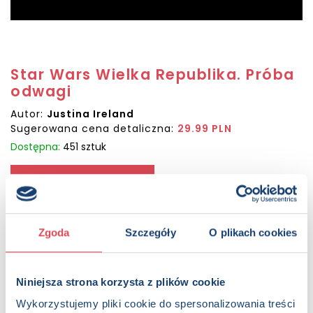
Star Wars Wielka Republika. Próba
odwagi
Autor:
Justina Ireland
Sugerowana cena detaliczna:
29.99 PLN
Dostępna:
451 sztuk
KUP NA SWIATKSIAZKI.PL
KUP NA KSIAZKI.PL
Zgoda
Szczegóły
O plikach cookies
OPIS
Powieść dla starszych dzieci (wiek: 8+) autorstwa Justiny
Niniejsza strona korzysta z plików cookie
Ireland – autorki bestsellerów „New York Timesa” Vernestra
Wykorzystujemy pliki cookie do spersonalizowania treści
Rwoh to szesnastoletnia, świeżo upieczona rycerka Jedi,