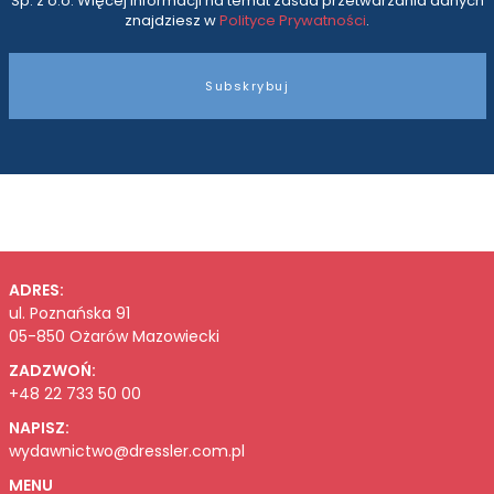
Sp. z o.o. Więcej informacji na temat zasad przetwarzania danych
znajdziesz w
Polityce Prywatności
.
Subskrybuj
ADRES:
ul. Poznańska 91
05-850 Ożarów Mazowiecki
ZADZWOŃ:
+48 22 733 50 00
NAPISZ:
wydawnictwo@dressler.com.pl
MENU