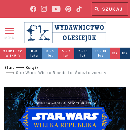
Wyszukiwana fraza
Wyszukaj
MENU
SZUKAJ PO
0-3
3 - 5
5 - 7
7 - 10
10 - 13
13+
18+
WIEKU
lata
lat
lat
lat
lat
Start
Książki
Star Wars. Wielka Republika. Ścieżka zemsty