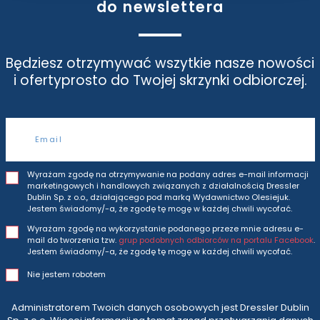
do newslettera
Będziesz otrzymywać wszytkie nasze nowości
i oferty
prosto do Twojej skrzynki odbiorczej.
Adres e-mail
Wyrażam zgodę na otrzymywanie na podany adres e-mail informacji
marketingowych i handlowych związanych z działalnością Dressler
Dublin Sp. z o.o., działającego pod marką Wydawnictwo Olesiejuk.
Jestem świadomy/-a, że zgodę tę mogę w każdej chwili wycofać.
Wyrażam zgodę na wykorzystanie podanego przeze mnie adresu e-
mail do tworzenia tzw.
grup podobnych odbiorców na portalu Facebook
.
Jestem świadomy/-a, że zgodę tę mogę w każdej chwili wycofać.
Nie jestem robotem
Administratorem Twoich danych osobowych jest Dressler Dublin