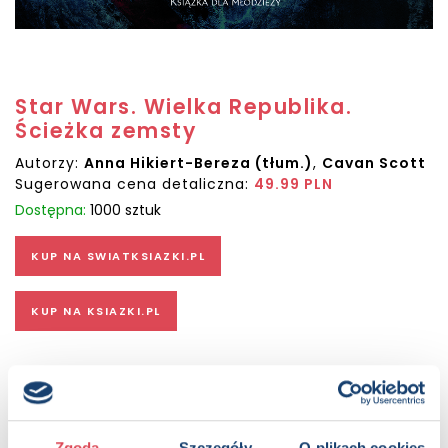
Star Wars. Wielka Republika.
Ścieżka zemsty
Autorzy:
Anna Hikiert-Bereza (tłum.)
,
Cavan Scott
Sugerowana cena detaliczna:
49.99 PLN
Dostępna:
1000 sztuk
KUP NA SWIATKSIAZKI.PL
KUP NA KSIAZKI.PL
OPIS
„Wielka Republika to nowy początek, na który czekały
Gwiezdne Wojny”. Cinema Blend ŚCIEŻKI, KTÓRE WYBIERAMY,
ZAWSZE MAJĄ SWOJĄ CENĘ… Chociaż kuzynki Marda i Yana
Zgoda
Szczegóły
O plikach cookies