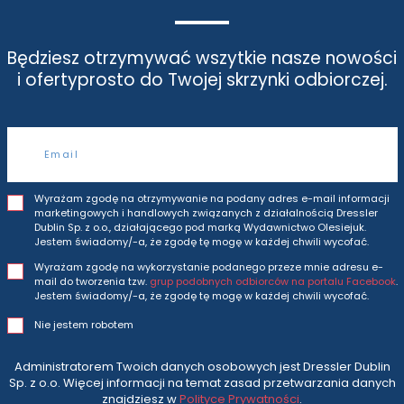
Będziesz otrzymywać wszytkie nasze nowości
i oferty
prosto do Twojej skrzynki odbiorczej.
Adres e-mail
Wyrażam zgodę na otrzymywanie na podany adres e-mail informacji
marketingowych i handlowych związanych z działalnością Dressler
Dublin Sp. z o.o., działającego pod marką Wydawnictwo Olesiejuk.
Jestem świadomy/-a, że zgodę tę mogę w każdej chwili wycofać.
Wyrażam zgodę na wykorzystanie podanego przeze mnie adresu e-
mail do tworzenia tzw.
grup podobnych odbiorców na portalu Facebook
.
Jestem świadomy/-a, że zgodę tę mogę w każdej chwili wycofać.
Nie jestem robotem
Administratorem Twoich danych osobowych jest Dressler Dublin
Sp. z o.o. Więcej informacji na temat zasad przetwarzania danych
znajdziesz w
Polityce Prywatności
.