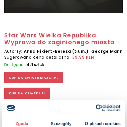
Star Wars Wielka Republika.
Wyprawa do zaginionego miasta
Autorzy:
Anna Hikiert-Bereza (tłum.)
,
George Mann
Sugerowana cena detaliczna:
39.99 PLN
Dostępna:
1421 sztuk
KUP NA SWIATKSIAZKI.PL
KUP NA KSIAZKI.PL
OPIS
Na długo przed wojnami klonów i nastaniem Imperium, we
Zgoda
Szczegóły
O plikach cookies
wczesnym okresie Wielkiej Republiki, w odległej galaktyce