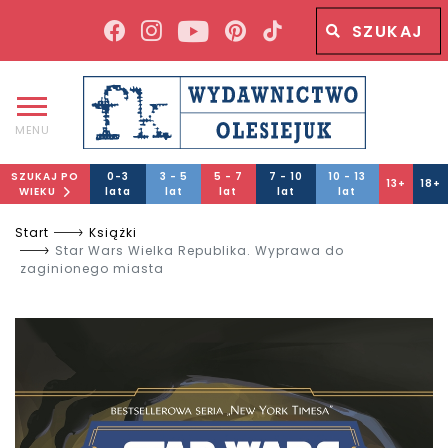
Wyszukiwana fraza
Wyszukaj
MENU
SZUKAJ PO
0-3
3 - 5
5 - 7
7 - 10
10 - 13
13+
18+
WIEKU
lata
lat
lat
lat
lat
Start
Książki
Star Wars Wielka Republika. Wyprawa do
zaginionego miasta