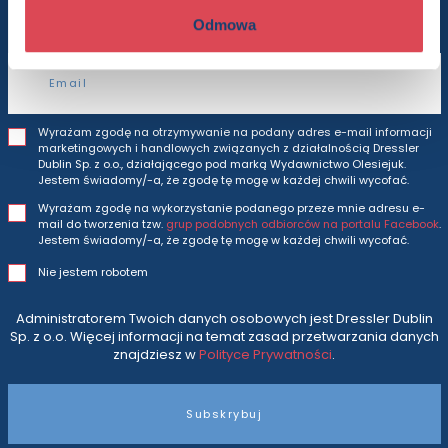
i oferty
prosto do Twojej skrzynki odbiorczej.
Odmowa
Adres e-mail
Wyrażam zgodę na otrzymywanie na podany adres e-mail informacji
marketingowych i handlowych związanych z działalnością Dressler
Dublin Sp. z o.o., działającego pod marką Wydawnictwo Olesiejuk.
Jestem świadomy/-a, że zgodę tę mogę w każdej chwili wycofać.
Wyrażam zgodę na wykorzystanie podanego przeze mnie adresu e-
mail do tworzenia tzw.
grup podobnych odbiorców na portalu Facebook
.
Jestem świadomy/-a, że zgodę tę mogę w każdej chwili wycofać.
Nie jestem robotem
Administratorem Twoich danych osobowych jest Dressler Dublin
Sp. z o.o. Więcej informacji na temat zasad przetwarzania danych
znajdziesz w
Polityce Prywatności
.
Subskrybuj