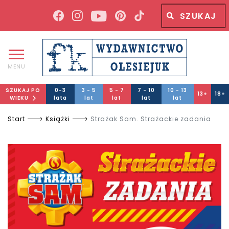
Wyszukiwana fraza
Wyszukaj
MENU
SZUKAJ PO
0-3
3 - 5
5 - 7
7 - 10
10 - 13
13+
18+
WIEKU
lata
lat
lat
lat
lat
Start
Książki
Strażak Sam. Strażackie zadania