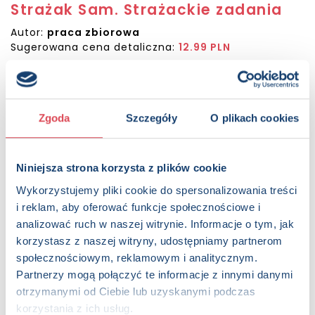
Strażak Sam. Strażackie zadania
Autor:
praca zbiorowa
Sugerowana cena detaliczna:
12.99 PLN
Dostępna:
3 sztuk
KUP NA SWIATKSIAZKI.PL
Zgoda
Szczegóły
O plikach cookies
KUP NA KSIAZKI.PL
Niniejsza strona korzysta z plików cookie
OPIS
Wykorzystujemy pliki cookie do spersonalizowania treści
Strażak Sam i jego przyjaciele przygotowali mnóstwo
i reklam, aby oferować funkcje społecznościowe i
wciągających zadań. Czekają na ciebie quizy do
analizować ruch w naszej witrynie. Informacje o tym, jak
rozwiązania, obrazki do dopasowania, różnice do
korzystasz z naszej witryny, udostępniamy partnerom
wytropienia i wiele innych. Sprawdzisz swoją wiedzę o
ulubionych bohaterach i poćwiczysz spostrzegawczość.
społecznościowym, reklamowym i analitycznym.
Koloruj, rozwiązuj, naklejaj i dobrze się baw!
Partnerzy mogą połączyć te informacje z innymi danymi
otrzymanymi od Ciebie lub uzyskanymi podczas
Strony:
24 , Format: 20,5x26 cm
korzystania z ich usług.