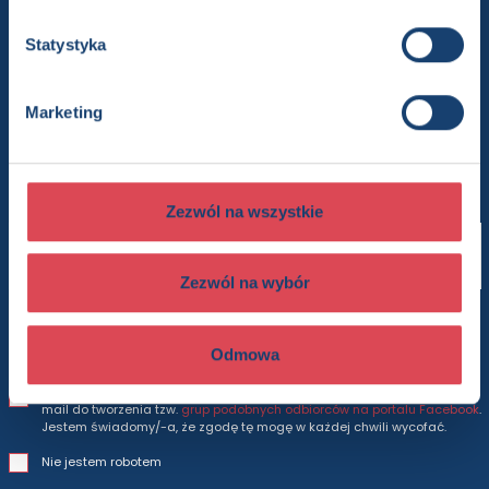
Chcesz wiedzieć więcej? Zapisz się
Statystyka
do newslettera
Marketing
Będziesz otrzymywać wszytkie nasze nowości
i oferty
prosto do Twojej skrzynki odbiorczej.
Zezwól na wszystkie
Adres e-mail
Zezwól na wybór
Wyrażam zgodę na otrzymywanie na podany adres e-mail informacji
marketingowych i handlowych związanych z działalnością Dressler
Dublin Sp. z o.o., działającego pod marką Wydawnictwo Olesiejuk.
Odmowa
Jestem świadomy/-a, że zgodę tę mogę w każdej chwili wycofać.
Wyrażam zgodę na wykorzystanie podanego przeze mnie adresu e-
mail do tworzenia tzw.
grup podobnych odbiorców na portalu Facebook
.
Jestem świadomy/-a, że zgodę tę mogę w każdej chwili wycofać.
Nie jestem robotem