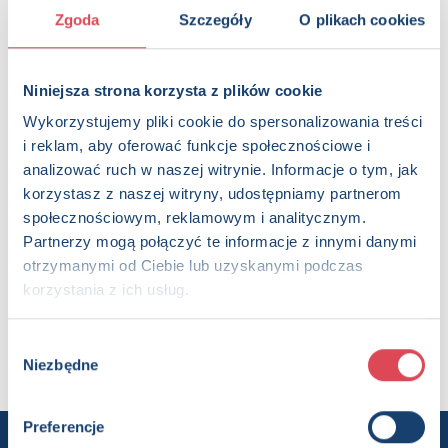
Zgoda
Szczegóły
O plikach cookies
OPIS
Seria bloków z tematycznie dobranymi obrazkami do
kolorowania. Duży format i wyraźne kontury ułatwią
dzieciom zabawę, dodatkową atrakcją są dołączone
Niniejsza strona korzysta z plików cookie
naklejki stanowiące wzór do pokolorowania.
Wykorzystujemy pliki cookie do spersonalizowania treści
i reklam, aby oferować funkcje społecznościowe i
Strony:
32 , Format: 31x23,5 cm
analizować ruch w naszej witrynie. Informacje o tym, jak
ISBN:
978-83-8350-244-1
korzystasz z naszej witryny, udostępniamy partnerom
EAN:
9788383502441
społecznościowym, reklamowym i analitycznym.
Rok wydania:
2023
Partnerzy mogą połączyć te informacje z innymi danymi
Wydawnictwo:
Wydawnictwo Olesiejuk
otrzymanymi od Ciebie lub uzyskanymi podczas
Kategorie:
3+, Dzieci (0-12), Aktywizacja, Kolorowanka,
korzystania z ich usług.
Książka z naklejkami, Książka w serii, Książka całoroczna
Oprawa:
oprawa broszurowa
Data wprowadzenia:
22-08-2023
Wybór
Niezbędne
zgody
Preferencje