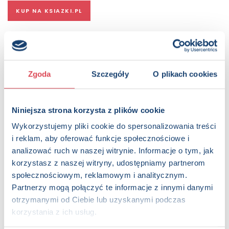
KUP NA KSIAZKI.PL
OPIS
Seria bloków do kolorowania to doskonała propozycja dla
dzieci, które uwielbiają twórczą zabawę z kredkami i
Zgoda
Szczegóły
O plikach cookies
wyobraźnią. Każdy blok zawiera starannie dobrane
tematycznie ilustracje – w tym także urocze „Słodkie
zwierzaki”, blok pełen sympatycznych kotków, piesków,
króliczków i innych milusińskich, które aż proszą się o kolor!
Niniejsza strona korzysta z plików cookie
Duży format oraz wyraźne kontury ułatwiają dzieciom
Wykorzystujemy pliki cookie do spersonalizowania treści
pracę, zapewniając swobodę ruchu i komfort podczas
i reklam, aby oferować funkcje społecznościowe i
rysowania. To świetne ćwiczenie sprawności manualnej i
analizować ruch w naszej witrynie. Informacje o tym, jak
koncentracji, a jednocześnie znakomita rozrywka.
Dodatkową atrakcją są dołączone naklejki, którymi można
korzystasz z naszej witryny, udostępniamy partnerom
ozdobić pokolorowane ilustracje, dodać im charakteru albo
społecznościowym, reklamowym i analitycznym.
stworzyć całkiem nowe kompozycje.
Partnerzy mogą połączyć te informacje z innymi danymi
otrzymanymi od Ciebie lub uzyskanymi podczas
Strony:
32 , Format: 23,5x31 cm
korzystania z ich usług.
ISBN:
978-83-8385-612-4