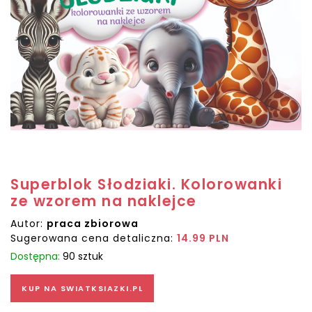
Superblok Słodziaki. Kolorowanki
ze wzorem na naklejce
Autor:
praca zbiorowa
Sugerowana cena detaliczna:
14.99 PLN
Dostępna:
90 sztuk
KUP NA SWIATKSIAZKI.PL