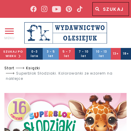
Wyszukiwana fraza
Wyszukaj
MENU
SZUKAJ PO
0-3
3 - 5
5 - 7
7 - 10
10 - 13
13+
18+
WIEKU
lata
lat
lat
lat
lat
Start
Książki
Superblok Słodziaki. Kolorowanki ze wzorem na
naklejce