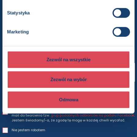
Chcesz wiedzieć więcej? Zapisz się
Statystyka
do newslettera
Marketing
Będziesz otrzymywać wszytkie nasze nowości
i oferty
prosto do Twojej skrzynki odbiorczej.
Zezwól na wszystkie
Adres e-mail
Zezwól na wybór
Wyrażam zgodę na otrzymywanie na podany adres e-mail informacji
marketingowych i handlowych związanych z działalnością Dressler
Dublin Sp. z o.o., działającego pod marką Wydawnictwo Olesiejuk.
Odmowa
Jestem świadomy/-a, że zgodę tę mogę w każdej chwili wycofać.
Wyrażam zgodę na wykorzystanie podanego przeze mnie adresu e-
mail do tworzenia tzw.
grup podobnych odbiorców na portalu Facebook
.
Jestem świadomy/-a, że zgodę tę mogę w każdej chwili wycofać.
Nie jestem robotem