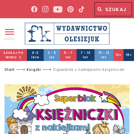
Wyszukiwana fraza
Wyszukaj
MENU
SZUKAJ PO
0-3
3 - 5
5 - 7
7 - 10
10 - 13
13+
18+
WIEKU
lata
lat
lat
lat
lat
Start
Książki
Superblok z naklejkami Księżniczki