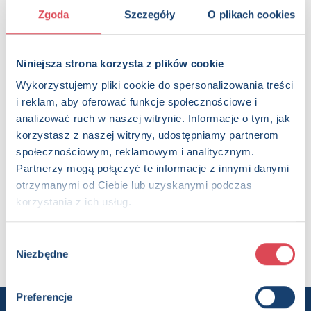
Zgoda
Szczegóły
O plikach cookies
OPIS
Seria bloków z tematycznie dobranymi obrazkami do
kolorowania. Duży format i wyraźne kontury ułatwią
dzieciom zabawę, dodatkową atrakcją są dołączone
Niniejsza strona korzysta z plików cookie
naklejki stanowiące wzór do pokolorowania.
Wykorzystujemy pliki cookie do spersonalizowania treści
i reklam, aby oferować funkcje społecznościowe i
Strony:
32 , Format: 31x23,5 cm
analizować ruch w naszej witrynie. Informacje o tym, jak
ISBN:
978-83-8350-474-2
korzystasz z naszej witryny, udostępniamy partnerom
EAN:
9788383504742
społecznościowym, reklamowym i analitycznym.
Rok wydania:
2024
Partnerzy mogą połączyć te informacje z innymi danymi
Wydawnictwo:
Wydawnictwo Olesiejuk
otrzymanymi od Ciebie lub uzyskanymi podczas
Kategorie:
4+, Dzieci (0-12), Aktywizacja, Kolorowanka,
korzystania z ich usług.
Książka z naklejkami, Książka w serii, Książka całoroczna
Oprawa:
oprawa broszurowa
Data wprowadzenia:
10-04-2024
Wybór
Niezbędne
zgody
Preferencje