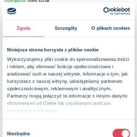
Dostępna:
1084 sztuk
KUP NA SWIATKSIAZKI.PL
Zgoda
Szczegóły
O plikach cookies
KUP NA KSIAZKI.PL
Niniejsza strona korzysta z plików cookie
OPIS
Ta urocza książeczka z okienkami uczy i bawi: zachęca
Wykorzystujemy pliki cookie do spersonalizowania treści
najmłodsze dzieci do nauki mowy i rozwija koordynację
i reklam, aby oferować funkcje społecznościowe i
wzrokowo-ruchową.
analizować ruch w naszej witrynie. Informacje o tym, jak
korzystasz z naszej witryny, udostępniamy partnerom
Strony:
12 , Format: 13x13 cm
społecznościowym, reklamowym i analitycznym.
ISBN:
978-83-8350-787-3
Partnerzy mogą połączyć te informacje z innymi danymi
EAN:
9788383507873
otrzymanymi od Ciebie lub uzyskanymi podczas
Rok wydania:
2025
korzystania z ich usług.
Wydawnictwo:
Wydawnictwo Olesiejuk
Kategorie:
0+, Dzieci (0-12), Książka z okienkami, Wiersze,
Książka w serii, Książka całoroczna
Wybór
Oprawa:
książka całokartonowa
Niezbędne
zgody