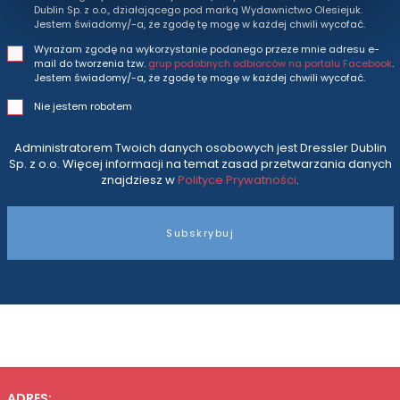
Dublin Sp. z o.o., działającego pod marką Wydawnictwo Olesiejuk.
Jestem świadomy/-a, że zgodę tę mogę w każdej chwili wycofać.
Wyrażam zgodę na wykorzystanie podanego przeze mnie adresu e-
mail do tworzenia tzw.
grup podobnych odbiorców na portalu Facebook
.
Jestem świadomy/-a, że zgodę tę mogę w każdej chwili wycofać.
Nie jestem robotem
Administratorem Twoich danych osobowych jest Dressler Dublin
Sp. z o.o. Więcej informacji na temat zasad przetwarzania danych
znajdziesz w
Polityce Prywatności
.
Subskrybuj
ADRES: