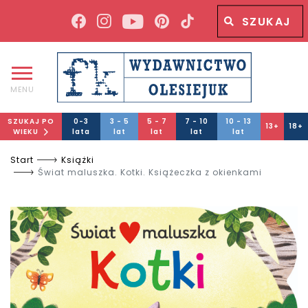
Wyszukiwana fraza
Wyszukaj
MENU
SZUKAJ PO
0-3
3 - 5
5 - 7
7 - 10
10 - 13
13+
18+
WIEKU
lata
lat
lat
lat
lat
Start
Książki
Świat maluszka. Kotki. Książeczka z okienkami