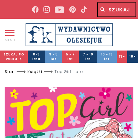
Wyszukiwana fraza
Wyszukaj
MENU
SZUKAJ PO
0-3
3 - 5
5 - 7
7 - 10
10 - 13
13+
18+
WIEKU
lata
lat
lat
lat
lat
Start
Książki
Top Girl. Lato