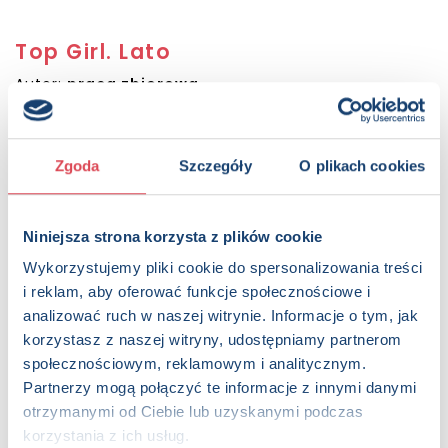
Top Girl. Lato
Autor:
praca zbiorowa
Sugerowana cena detaliczna:
16.99 PLN
Dostępna:
199 sztuk
Zgoda
Szczegóły
O plikach cookies
KUP NA SWIATKSIAZKI.PL
KUP NA KSIAZKI.PL
Niniejsza strona korzysta z plików cookie
Wykorzystujemy pliki cookie do spersonalizowania treści
i reklam, aby oferować funkcje społecznościowe i
OPIS
analizować ruch w naszej witrynie. Informacje o tym, jak
Interesujesz się modą? Ta książka jest dla ciebie! Znajdziesz
tu wspaniałe letnie stylizacje, czyli stroje na plażę, na
korzystasz z naszej witryny, udostępniamy partnerom
wycieczki i na dalekie wyprawy. Koloruj i wypełniaj
społecznościowym, reklamowym i analitycznym.
naklejkami szare kształty. Pozostałe naklejki wykorzystaj
Partnerzy mogą połączyć te informacje z innymi danymi
według własnej fantazji!
otrzymanymi od Ciebie lub uzyskanymi podczas
korzystania z ich usług.