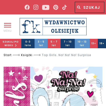
Wyszukiwana fraza
Wyszukaj
MENU
SZUKAJ PO
0-3
3 - 5
5 - 7
7 - 10
10 - 13
13+
18+
WIEKU
lata
lat
lat
lat
lat
Start
Książki
Top Girls. Na! Na! Na! Surprise