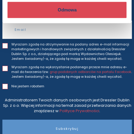
i oferty
prosto do Twojej skrzynki odbiorczej.
Odmowa
Adres e-mail
Wyrażam zgodę na otrzymywanie na podany adres e-mail informacji
marketingowych i handlowych związanych z działalnością Dressler
Dublin Sp. z o.o., działającego pod marką Wydawnictwo Olesiejuk.
Jestem świadomy/-a, że zgodę tę mogę w każdej chwili wycofać.
Wyrażam zgodę na wykorzystanie podanego przeze mnie adresu e-
mail do tworzenia tzw.
grup podobnych odbiorców na portalu Facebook
.
Jestem świadomy/-a, że zgodę tę mogę w każdej chwili wycofać.
Nie jestem robotem
Administratorem Twoich danych osobowych jest Dressler Dublin
Sp. z o.o. Więcej informacji na temat zasad przetwarzania danych
znajdziesz w
Polityce Prywatności
.
Subskrybuj