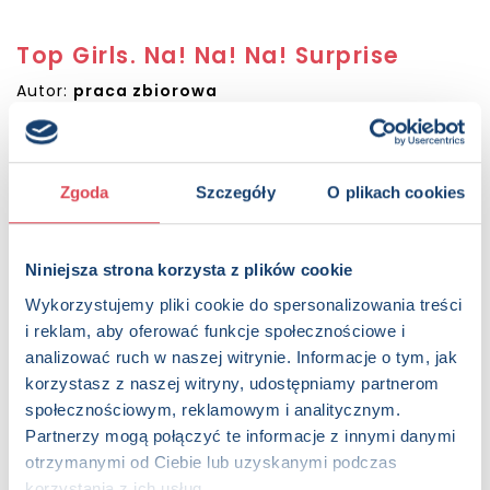
Top Girls. Na! Na! Na! Surprise
Autor:
praca zbiorowa
Sugerowana cena detaliczna:
14.99 PLN
Dostępna:
177 sztuk
Zgoda
Szczegóły
O plikach cookies
KUP NA SWIATKSIAZKI.PL
KUP NA KSIAZKI.PL
Niniejsza strona korzysta z plików cookie
Wykorzystujemy pliki cookie do spersonalizowania treści
OPIS
i reklam, aby oferować funkcje społecznościowe i
Zostań sławną projektantką mody! Stylizuj, zestawiaj stroje,
analizować ruch w naszej witrynie. Informacje o tym, jak
ubieraj i koloruj. Przyjaciółki z Na!Na!Na! Surprise
korzystasz z naszej witryny, udostępniamy partnerom
przygotowały dla ciebie wiele modowych wyzwań. Razem z
społecznościowym, reklamowym i analitycznym.
nimi zaprojektujesz buty, sukienki i dodatki, a pomogą ci w
Partnerzy mogą połączyć te informacje z innymi danymi
tym kolorowe naklejki. Drzwi do świata mody stoją przed
otrzymanymi od Ciebie lub uzyskanymi podczas
tobą otworem!
korzystania z ich usług.