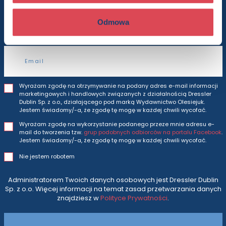
Będziesz otrzymywać wszytkie nasze nowości
i oferty
prosto do Twojej skrzynki odbiorczej.
Odmowa
Adres e-mail
Wyrażam zgodę na otrzymywanie na podany adres e-mail informacji
marketingowych i handlowych związanych z działalnością Dressler
Dublin Sp. z o.o., działającego pod marką Wydawnictwo Olesiejuk.
Jestem świadomy/-a, że zgodę tę mogę w każdej chwili wycofać.
Wyrażam zgodę na wykorzystanie podanego przeze mnie adresu e-
mail do tworzenia tzw.
grup podobnych odbiorców na portalu Facebook
.
Jestem świadomy/-a, że zgodę tę mogę w każdej chwili wycofać.
Nie jestem robotem
Administratorem Twoich danych osobowych jest Dressler Dublin
Sp. z o.o. Więcej informacji na temat zasad przetwarzania danych
znajdziesz w
Polityce Prywatności
.