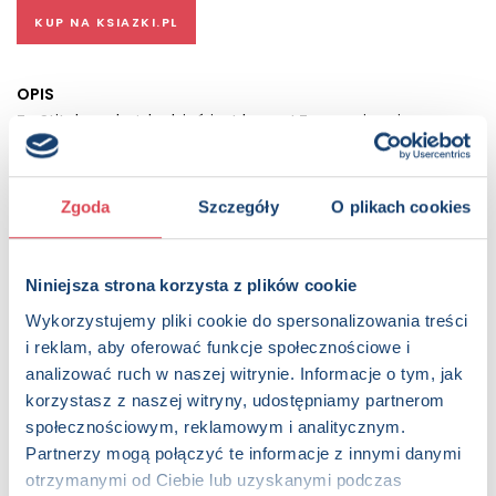
KUP NA KSIAZKI.PL
OPIS
Ze Stitchem każdy dzień jest lepszy! Zanurz się w jego
szalony, pełen kolorów świat, gdzie kreatywność spotyka się
z radością. Ten wyjątkowy planer to nie tylko kalendarz – to
Twoja osobista przestrzeń pełna pozytywnej energii.
Zgoda
Szczegóły
O plikach cookies
Znajdziesz tu inspirujące cytaty, zabawne komiksowe
historyjki oraz miejsce na notatki, marzenia, cele i
codzienne refleksje. Możesz też tworzyć rysunki, bazgrołki i
zapisywać pomysły, które przyjdą Ci do głowy w najmniej
Niniejsza strona korzysta z plików cookie
oczekiwanym momencie. Dodatkowo czeka na Ciebie
Wykorzystujemy pliki cookie do spersonalizowania treści
miesięczny przegląd dobrych nawyków, który pomoże Ci
i reklam, aby oferować funkcje społecznościowe i
śledzić postępy i dbać o swój rozwój. Co dziś sprawiło Ci
analizować ruch w naszej witrynie. Informacje o tym, jak
radość? Czego chcesz więcej, a czego mniej? Stitch
zachęci Cię, byś z uśmiechem planował każdy dzień i
korzystasz z naszej witryny, udostępniamy partnerom
widział w nim nową przygodę. Wypełnij planer swoją historią
społecznościowym, reklamowym i analitycznym.
— bo najlepsze opowieści pisze życie, a z takim
Partnerzy mogą połączyć te informacje z innymi danymi
towarzyszem wszystko jest możliwe!
otrzymanymi od Ciebie lub uzyskanymi podczas