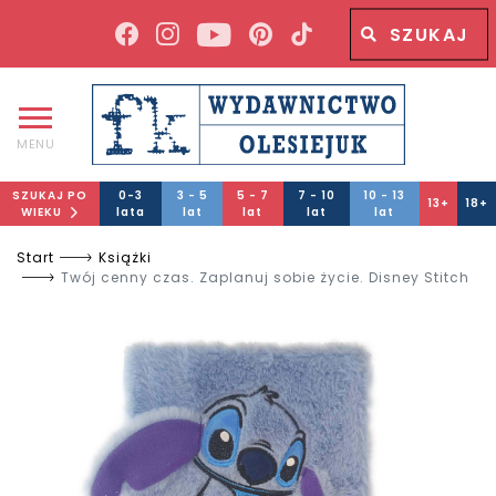
Wyszukiwana fraza
Wyszukaj
MENU
SZUKAJ PO
0-3
3 - 5
5 - 7
7 - 10
10 - 13
13+
18+
WIEKU
lata
lat
lat
lat
lat
Start
Książki
Twój cenny czas. Zaplanuj sobie życie. Disney Stitch