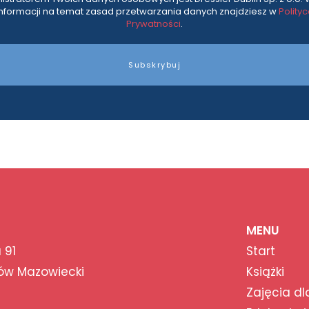
informacji na temat zasad przetwarzania danych znajdziesz w
Polity
Prywatności
.
Subskrybuj
MENU
 91
Start
ów Mazowiecki
Książki
Zajęcia dl