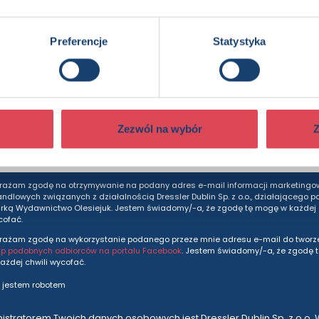
edzieć więcej? Zapisz się do n
Preferencje
Statystyka
dziesz otrzymywać wszytkie nasze nowości i ofe
prosto do Twojej skrzynki odbiorczej.
Zezwól na wybór
Z
Adres e-mail
rażam zgodę na otrzymywanie na podany adres e-mail informacji marketingo
andlowych związanych z działalnością Dressler Dublin Sp. z o.o., działającego p
ką Wydawnictwo Olesiejuk. Jestem świadomy/-a, że zgodę tę mogę w każdej c
cofać.
rażam zgodę na wykorzystanie podanego przeze mnie adresu e-mail do tworze
up podobnych odbiorców na portalu Facebook
. Jestem świadomy/-a, że zgodę 
ażdej chwili wycofać.
 jestem robotem
istratorem Twoich danych osobowych jest Dressler Dublin Sp. z o.o. 