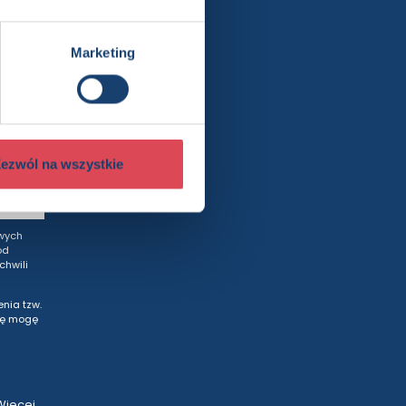
ewslettera
Marketing
rty
ezwól na wszystkie
wych
od
hwili
nia tzw.
tę mogę
Więcej