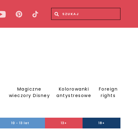
Wyszukiwana fraza
Wyszukaj
Magiczne
Kolorowanki
Foreign
S
wieczory Disney
antystresowe
rights
10 - 13 lat
13+
18+