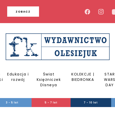
u
ZOBACZ
a
Edukacja i
Świat
KOLEKCJE |
STAR
ci
rozwój
Księżniczek
BIEDRONKA
WAR
Disneya
DAY
3 - 5 lat
5 - 7 lat
7 - 10 lat