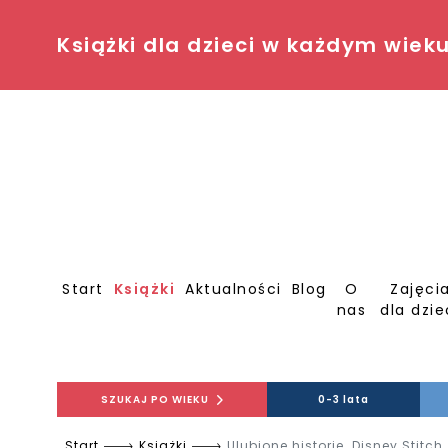
Książki dla dzieci w każdym wiek
Start
Książki
Aktualności
Blog
O
Zajęci
nas
dla dzie
SZUKAJ PO WIEKU
0-3 lata
Start
Książki
Ulubione historie. Disney Stitch