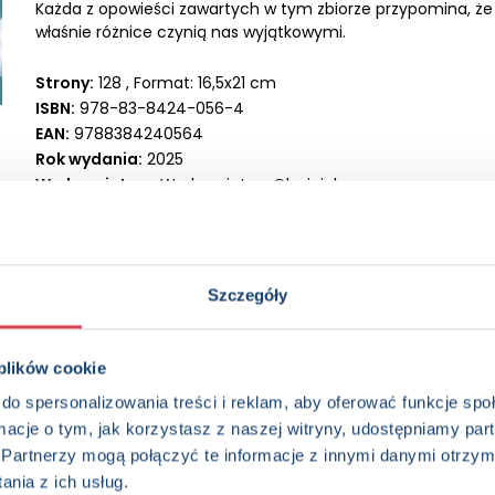
Każda z opowieści zawartych w tym zbiorze przypomina, że w
właśnie różnice czynią nas wyjątkowymi.
Strony:
128 , Format: 16,5x21 cm
ISBN:
978-83-8424-056-4
EAN:
9788384240564
Rok wydania:
2025
Wydawnictwo:
Wydawnictwo Olesiejuk
Kategorie:
4+, Dzieci (0-12), Opowiastka, Książka w serii, K
Oprawa:
oprawa broszurowa
Data wprowadzenia:
31-10-2025
Seria:
Ulubione historie
Szczegóły
 plików cookie
do spersonalizowania treści i reklam, aby oferować funkcje sp
ormacje o tym, jak korzystasz z naszej witryny, udostępniamy p
Partnerzy mogą połączyć te informacje z innymi danymi otrzym
nia z ich usług.