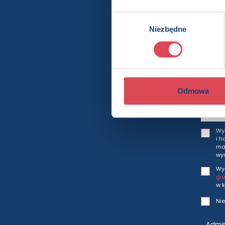
Chcesz wi
Wybór
Niezbędne
zgody
Bę
Odmowa
Wy
i h
mar
wy
Wy
gr
w k
Nie
Admin