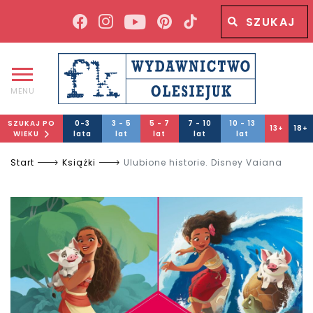
Wyszukiwana fraza
Wyszukaj
MENU
SZUKAJ PO
0-3
3 - 5
5 - 7
7 - 10
10 - 13
13+
18+
WIEKU
lata
lat
lat
lat
lat
Start
Książki
Ulubione historie. Disney Vaiana