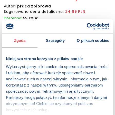
Autor:
praca zbiorowa
Sugerowana cena detaliczna:
24.99 PLN
Dostępna:
59 sztuk
KUP NA SWIATKSIAZKI.PL
Zgoda
Szczegóły
O plikach cookies
KUP NA KSIAZKI.PL
Niniejsza strona korzysta z plików cookie
OPIS
Zbiór opowieści, których nie znajdziesz w animacjach
Wykorzystujemy pliki cookie do spersonalizowania treści
kinowych. Część z nich przybliża wydarzenia z dzieciństwa
i reklam, aby oferować funkcje społecznościowe i
Vaiany, a inne rozgrywają się już po jej wyprawach na
analizować ruch w naszej witrynie. Informacje o tym, jak
ocean. Każda z historii skupia się na relacjach z najbliższymi:
korzystasz z naszej witryny, udostępniamy partnerom
babcią, rodzicami, ukochaną siostrą. Wszystko dzieje się na
społecznościowym, reklamowym i analitycznym.
Motunui – wyspie, na której bije serce opowieści.
Partnerzy mogą połączyć te informacje z innymi danymi
otrzymanymi od Ciebie lub uzyskanymi podczas
Strony:
128 , Format: 16,5x21 cm
korzystania z ich usług.
ISBN:
978-83-8424-054-0