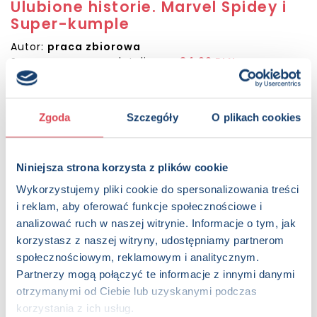
Ulubione historie. Marvel Spidey i
Super-kumple
Autor:
praca zbiorowa
Sugerowana cena detaliczna:
34.99 PLN
KUP NA SWIATKSIAZKI.PL
Zgoda
Szczegóły
O plikach cookies
KUP NA KSIAZKI.PL
Niniejsza strona korzysta z plików cookie
OPIS
Wykorzystujemy pliki cookie do spersonalizowania treści
Mali superbohaterowie każdego dnia zmieniają świat na
i reklam, aby oferować funkcje społecznościowe i
lepsze. Oto pięć kolorowych opowiastek o przygodach
analizować ruch w naszej witrynie. Informacje o tym, jak
Pajęczej Drużyny. Spidey, Ghosty i Spin codziennie stawiają
czoła złoczyńcom i ratują tych, którzy potrzebują pomocy.
korzystasz z naszej witryny, udostępniamy partnerom
Przed tobą historie pełne zagadek, ciekawych supermisji i
społecznościowym, reklamowym i analitycznym.
nieprzewidzianych zwrotów akcji.
Partnerzy mogą połączyć te informacje z innymi danymi
otrzymanymi od Ciebie lub uzyskanymi podczas
Strony:
128 , Format: 17x21,5 cm
korzystania z ich usług.