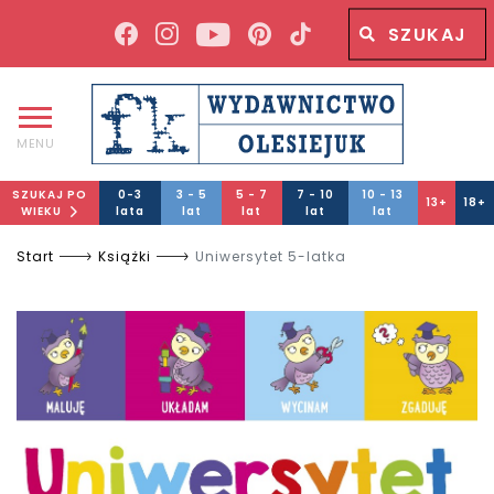
Wyszukiwana fraza
Wyszukaj
MENU
SZUKAJ PO
0-3
3 - 5
5 - 7
7 - 10
10 - 13
13+
18+
WIEKU
lata
lat
lat
lat
lat
Start
Książki
Uniwersytet 5-latka