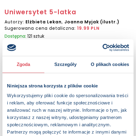
Uniwersytet 5-latka
Autorzy:
Elżbieta Lekan
,
Joanna Myjak (ilustr.)
Sugerowana cena detaliczna:
19.99 PLN
Dostępna:
121 sztuk
KUP NA SWIATKSIAZKI.PL
Zgoda
Szczegóły
O plikach cookies
KUP NA KSIAZKI.PL
Niniejsza strona korzysta z plików cookie
OPIS
Ta seria książek z ciekawymi zadaniami oraz naklejkami i
Wykorzystujemy pliki cookie do spersonalizowania treści
wkładkami do wycięcia pomoże dziecku utrwalić
i reklam, aby oferować funkcje społecznościowe i
podstawową wiedzę potrzebną na kolejnych etapach
analizować ruch w naszej witrynie. Informacje o tym, jak
edukacji przedszkolnej. Poziom trudności zadań jest
korzystasz z naszej witryny, udostępniamy partnerom
dostosowany do wieku dziecka, tak by kolorując, rysując po
społecznościowym, reklamowym i analitycznym.
śladzie, szukając różnic czy klasyfikując elementy według
wybranych cech, mogło ono rozwijać różne umiejętności:
Partnerzy mogą połączyć te informacje z innymi danymi