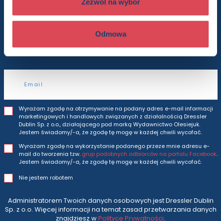
Zezwól na wybór
Będziesz otrzymywać wszytkie nasze nowości
Odmowa
i oferty
prosto do Twojej skrzynki odbiorczej.
Adres e-mail
Wyrażam zgodę na otrzymywanie na podany adres e-mail informacji
marketingowych i handlowych związanych z działalnością Dressler
Dublin Sp. z o.o., działającego pod marką Wydawnictwo Olesiejuk.
Jestem świadomy/-a, że zgodę tę mogę w każdej chwili wycofać.
Wyrażam zgodę na wykorzystanie podanego przeze mnie adresu e-
mail do tworzenia tzw.
grup podobnych odbiorców na portalu Facebook
.
Jestem świadomy/-a, że zgodę tę mogę w każdej chwili wycofać.
Nie jestem robotem
Administratorem Twoich danych osobowych jest Dressler Dublin
Sp. z o.o. Więcej informacji na temat zasad przetwarzania danych
znajdziesz w
Polityce Prywatności
.