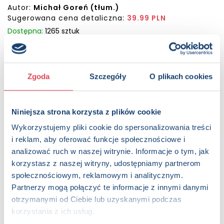
Autor:
Michał Goreń (tłum.)
Sugerowana cena detaliczna:
39.99 PLN
Dostępna:
1265 sztuk
KUP NA SWIATKSIAZKI.PL
Zgoda
Szczegóły
O plikach cookies
KUP NA KSIAZKI.PL
Niniejsza strona korzysta z plików cookie
OPIS
Ten pięknie ilustrowany zbiór opowiastek zachwyci
Wykorzystujemy pliki cookie do spersonalizowania treści
wszystkie maluchy. Dzieci poznają przygody wielu
i reklam, aby oferować funkcje społecznościowe i
niezwykłych bohaterów. Dowiedzą się między innymi, co
analizować ruch w naszej witrynie. Informacje o tym, jak
przydarzyło się sympatycznemu stworkowi mieszkającemu
korzystasz z naszej witryny, udostępniamy partnerom
w jeziorze oraz kto pomógł wiedźmie Śmierdziuszce. Te
społecznościowym, reklamowym i analitycznym.
wspaniałe baśniowe opowieści będą doskonałą lekturą
Partnerzy mogą połączyć te informacje z innymi danymi
przed snem.
otrzymanymi od Ciebie lub uzyskanymi podczas
Strony:
192 , Format: 20x23 cm
korzystania z ich usług.
ISBN:
978-83-8262-436-6