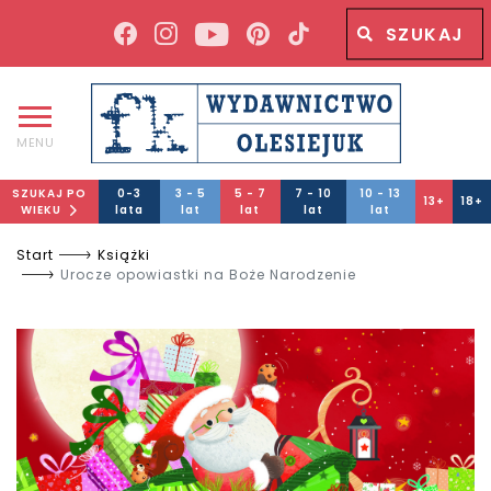
Wyszukiwana fraza
Wyszukaj
MENU
SZUKAJ PO
0-3
3 - 5
5 - 7
7 - 10
10 - 13
13+
18+
WIEKU
lata
lat
lat
lat
lat
Start
Książki
Urocze opowiastki na Boże Narodzenie