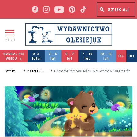
Wyszukiwana fraza
Wyszukaj
MENU
SZUKAJ PO
0-3
3 - 5
5 - 7
7 - 10
10 - 13
13+
18+
WIEKU
lata
lat
lat
lat
lat
Start
Książki
Urocze opowieści na każdy wieczór