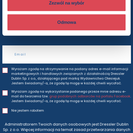
Zezwól na wybór
Będziesz otrzymywać wszytkie nasze nowości
Odmowa
i oferty
prosto do Twojej skrzynki odbiorczej.
Adres e-mail
Wyrażam zgodę na otrzymywanie na podany adres e-mail informacji
marketingowych i handlowych związanych z działalnością Dressler
Dublin Sp. z o.o., działającego pod marką Wydawnictwo Olesiejuk.
Jestem świadomy/-a, że zgodę tę mogę w każdej chwili wycofać.
Wyrażam zgodę na wykorzystanie podanego przeze mnie adresu e-
mail do tworzenia tzw.
grup podobnych odbiorców na portalu Facebook
.
Jestem świadomy/-a, że zgodę tę mogę w każdej chwili wycofać.
Nie jestem robotem
Administratorem Twoich danych osobowych jest Dressler Dublin
Sp. z o.o. Więcej informacji na temat zasad przetwarzania danych