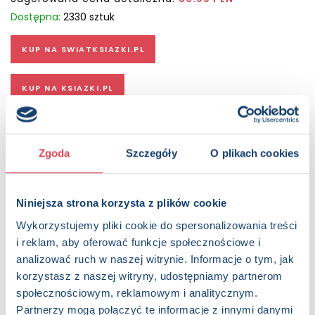
Dostępna:
2330 sztuk
KUP NA SWIATKSIAZKI.PL
KUP NA KSIAZKI.PL
OPIS
W książce znalazły się opowieści na każdy wieczór. Ich
Zgoda
Szczegóły
O plikach cookies
bohaterami są dzieci, zwierzęta, a nawet… drzewa! Dąb
Bartek ma urodziny. Leśni przyjaciele przygotowali dla niego
wspaniałe przyjęcie. Mali czytelnicy poznają także Tadzika,
Niniejsza strona korzysta z plików cookie
który nie chce już być ropuchą, bo dzieci nazwały go śliskim
i brzydkim. Zaprzyjaźnią się z kotką Gwiazdką, która na
Wykorzystujemy pliki cookie do spersonalizowania treści
wędkę łowi… gwiazdy. Spotkają tutaj też małą myszkę, która
i reklam, aby oferować funkcje społecznościowe i
należy do drużyny zbieraczek mlecznych ząbków
analizować ruch w naszej witrynie. Informacje o tym, jak
przedszkolaków, oraz ślimaka Adama, który stracił swój
korzystasz z naszej witryny, udostępniamy partnerom
domek. Urocze historyjki przeniosą najmłodszych do świata
społecznościowym, reklamowym i analitycznym.
słodkich snów i kolorowych marzeń. Z bohaterami tych
Partnerzy mogą połączyć te informacje z innymi danymi
bajek zawsze jest wesoło, a wieczorne czytanie przeradza