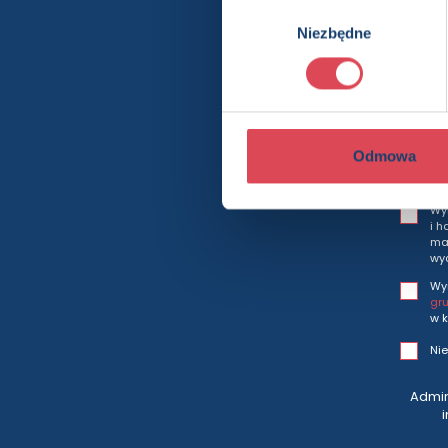
Wybór
Niezbędne
zgody
Bę
Odmowa
Wy
i h
mar
wy
Wy
gr
w k
Nie
Admin