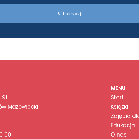
Subskrybuj
MENU
 91
Start
ów Mazowiecki
Książki
Zajęcia dl
Edukacja i
0 00
O nas