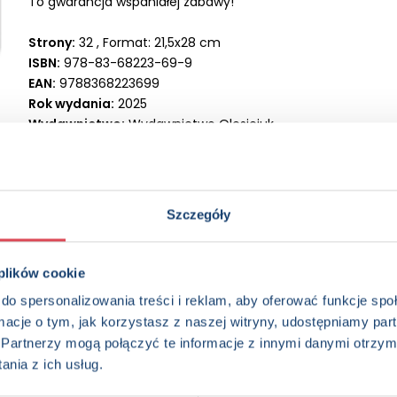
To gwarancja wspaniałej zabawy!
Strony:
32 , Format: 21,5x28 cm
ISBN:
978-83-68223-69-9
EAN:
9788368223699
Rok wydania:
2025
Wydawnictwo:
Wydawnictwo Olesiejuk
Kategorie:
3+, Aktywizacja, Kolorowanka, Książka z gadżetami
Oprawa:
oprawa broszurowa
Data wprowadzenia:
05-03-2025
Szczegóły
 plików cookie
do spersonalizowania treści i reklam, aby oferować funkcje sp
ormacje o tym, jak korzystasz z naszej witryny, udostępniamy p
Partnerzy mogą połączyć te informacje z innymi danymi otrzym
edzieć więcej? Zapisz się do n
nia z ich usług.