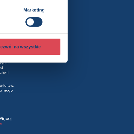
Marketing
rty
ezwól na wszystkie
wych
od
hwili
nia tzw.
tę mogę
Więcej
ce