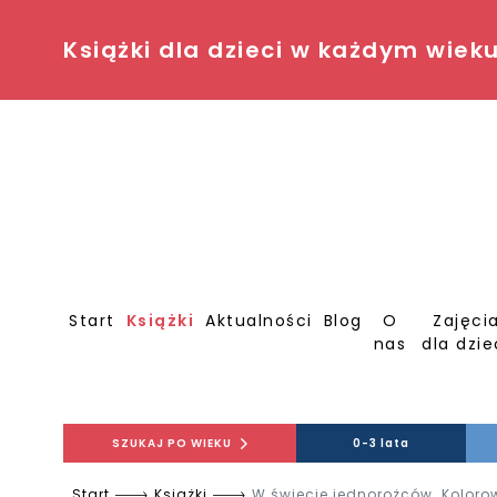
Książki dla dzieci w każdym wiek
Start
Książki
Aktualności
Blog
O
Zajęci
nas
dla dzie
SZUKAJ PO WIEKU
0-3 lata
Start
Książki
W świecie jednorożców. Kolor