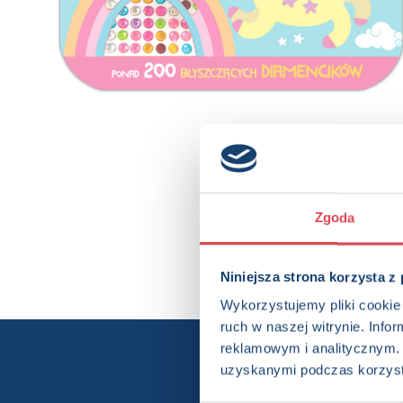
Zgoda
Niniejsza strona korzysta z
Wykorzystujemy pliki cookie 
ruch w naszej witrynie. Inf
reklamowym i analitycznym. 
Chcesz wi
uzyskanymi podczas korzysta