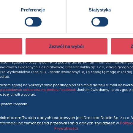
Preferencje
Statystyka
dziesz otrzymywać wszytkie nasze nowości i ofe
prosto do Twojej skrzynki odbiorczej.
Adres e-mail
Zezwól na wybór
Z
rażam zgodę na otrzymywanie na podany adres e-mail informacji marketingo
andlowych związanych z działalnością Dressler Dublin Sp. z o.o., działającego p
ką Wydawnictwo Olesiejuk. Jestem świadomy/-a, że zgodę tę mogę w każdej c
cofać.
rażam zgodę na wykorzystanie podanego przeze mnie adresu e-mail do tworze
up podobnych odbiorców na portalu Facebook
. Jestem świadomy/-a, że zgodę 
ażdej chwili wycofać.
 jestem robotem
istratorem Twoich danych osobowych jest Dressler Dublin Sp. z o.o. 
informacji na temat zasad przetwarzania danych znajdziesz w
Polity
Prywatności
.