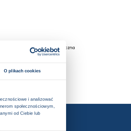
, Książka w serii, Książka całoroczna
O plikach cookies
ołecznościowe i analizować
artnerom społecznościowym,
anymi od Ciebie lub
ewslettera