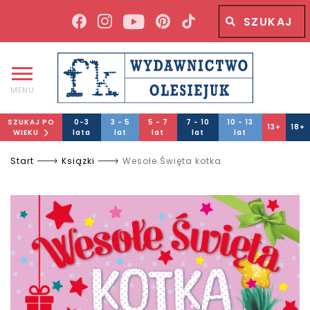
Wyszukiwana fraza
Wyszukaj
MENU
SZUKAJ PO
0-3
3 - 5
5 - 7
7 - 10
10 - 13
13+
18+
WIEKU
lata
lat
lat
lat
lat
Start
Książki
Wesołe Święta kotka