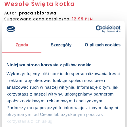
Wesołe Święta kotka
Autor:
praca zbiorowa
Sugerowana cena detaliczna:
12.99 PLN
Dostępna:
1931 sztuk
KUP NA SWIATKSIAZKI.PL
Zgoda
Szczegóły
O plikach cookies
KUP NA KSIAZKI.PL
Niniejsza strona korzysta z plików cookie
OPIS
Wykorzystujemy pliki cookie do spersonalizowania treści
Wasze ulubione zwierzaki zapraszają do zabawy! Przed
i reklam, aby oferować funkcje społecznościowe i
Wami kolorowanie, wymyślanie dekoracji i moc zadań, które
analizować ruch w naszej witrynie. Informacje o tym, jak
rozruszają szare komórki. A do tego mnóstwo naklejek
korzystasz z naszej witryny, udostępniamy partnerom
pełnych świątecznych motywów. Każde dziecko z
społecznościowym, reklamowym i analitycznym.
przyjemnością sięgnie po tę książeczkę - i to nie tylko w
Partnerzy mogą połączyć te informacje z innymi danymi
Święta!
otrzymanymi od Ciebie lub uzyskanymi podczas
korzystania z ich usług.
Strony:
20 , Format: 20,5x27 cm