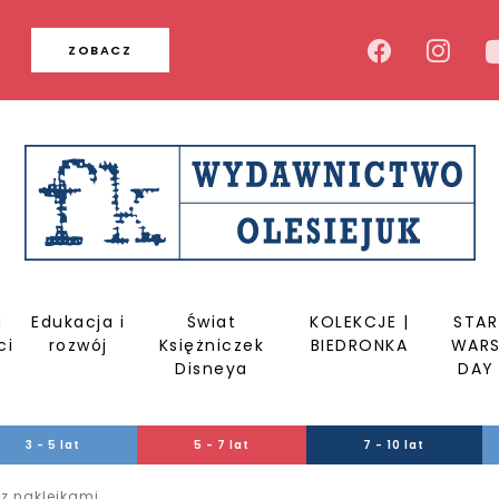
u
ZOBACZ
a
Edukacja i
Świat
KOLEKCJE |
STAR
ci
rozwój
Księżniczek
BIEDRONKA
WAR
Disneya
DAY
3 - 5 lat
5 - 7 lat
7 - 10 lat
z naklejkami