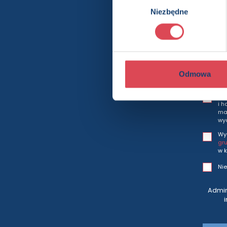
Niezbędne
zgody
Bę
Odmowa
Wy
i h
mar
wy
Wy
gr
w k
Nie
Admin