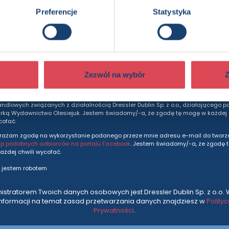
Preferencje
Statystyka
dziesz otrzymywać wszytkie nasze nowości i ofe
prosto do Twojej skrzynki odbiorczej.
Adres e-mail
Zezwól na wybór
Z
rażam zgodę na otrzymywanie na podany adres e-mail informacji marketingo
andlowych związanych z działalnością Dressler Dublin Sp. z o.o., działającego p
ką Wydawnictwo Olesiejuk. Jestem świadomy/-a, że zgodę tę mogę w każdej c
cofać.
rażam zgodę na wykorzystanie podanego przeze mnie adresu e-mail do tworze
up podobnych odbiorców na portalu Facebook
. Jestem świadomy/-a, że zgodę 
ażdej chwili wycofać.
 jestem robotem
istratorem Twoich danych osobowych jest Dressler Dublin Sp. z o.o. 
informacji na temat zasad przetwarzania danych znajdziesz w
Polity
Prywatności
.