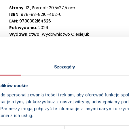
Strony:
12 , Format: 20,5x27,5 cm
ISBN:
978-83-8216-462-6
EAN:
9788382164626
Rok wydania:
2026
Wydawnictwo:
Wydawnictwo Olesiejuk
Kategorie:
3+, Dzieci (0-12), Książka z naklejkami, Książka 
Oprawa:
oprawa broszurowa
Data wprowadzenia:
18-03-2021
Szczegóły
 plików cookie
do spersonalizowania treści i reklam, aby oferować funkcje sp
ormacje o tym, jak korzystasz z naszej witryny, udostępniamy p
Partnerzy mogą połączyć te informacje z innymi danymi otrzym
edzieć więcej? Zapisz się do n
nia z ich usług.