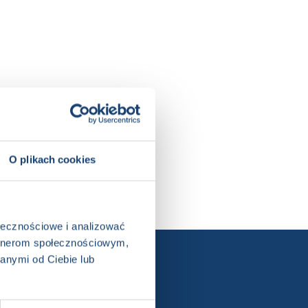
z zadaniami, Wiosna, Wielkanoc
O plikach cookies
ołecznościowe i analizować
artnerom społecznościowym,
anymi od Ciebie lub
ewslettera