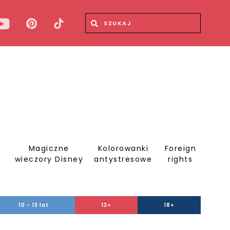
Wyszukiwana fraza
Wyszukaj
Magiczne
Kolorowanki
Foreign
S
wieczory Disney
antystresowe
rights
10 - 13 lat
13+
18+