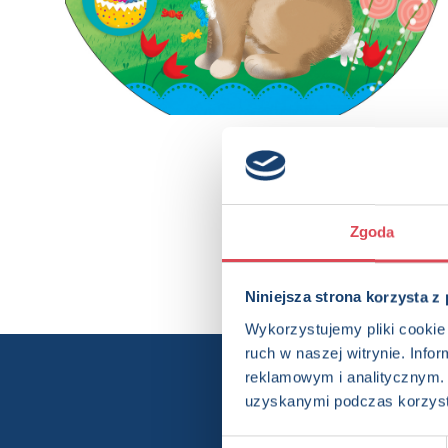
Zgoda
Niniejsza strona korzysta z
Wykorzystujemy pliki cookie 
ruch w naszej witrynie. Inf
reklamowym i analitycznym. 
Chcesz wi
uzyskanymi podczas korzysta
Wybór