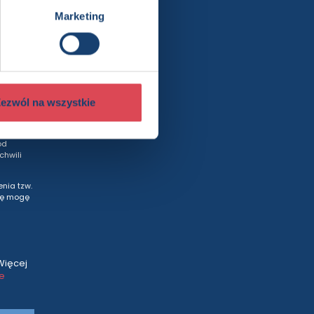
Marketing
rty
ezwól na wszystkie
wych
od
hwili
nia tzw.
tę mogę
Więcej
ce