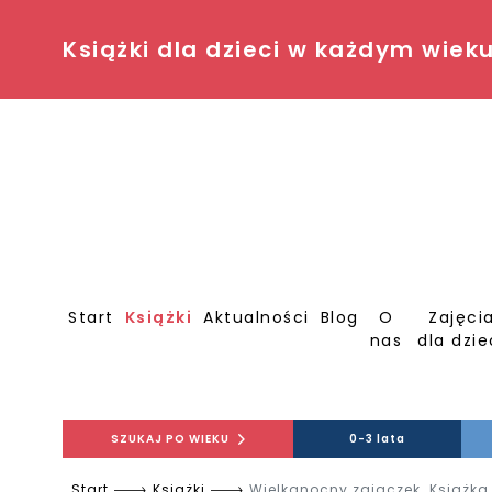
Książki dla dzieci w każdym wiek
Start
Książki
Aktualności
Blog
O
Zajęci
nas
dla dzie
SZUKAJ PO WIEKU
0-3 lata
Start
Książki
Wielkanocny zajączek. Książka 