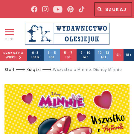
Wyszukiwana fraza
Wyszukaj
MENU
SZUKAJ PO
0-3
3 - 5
5 - 7
7 - 10
10 - 13
13+
18+
WIEKU
lata
lat
lat
lat
lat
Start
Książki
Wszystko o Minnie. Disney Minnie