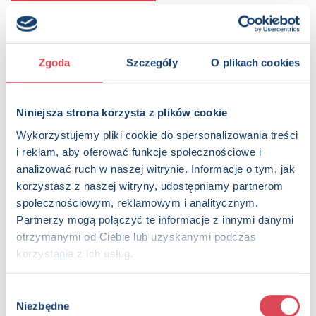
KUP NA KSIAZKI.PL
Zgoda
Szczegóły
O plikach cookies
OPIS
Ta szeleszcząca książeczka materiałowa z uroczą
bohaterką animacji Disneya – Minnie – to idealny wybór na
Niniejsza strona korzysta z plików cookie
pierwszy kontakt dziecka z książką. Wykonana z miękkiego i
bezpiecznego materiału świetnie sprawdzi się jako zabawka
Wykorzystujemy pliki cookie do spersonalizowania treści
dla najmłodszych do wózka czy łóżeczka. Książeczka rozwija
i reklam, aby oferować funkcje społecznościowe i
zmysł dotyku, a szeleszczące strony i kolorowe ilustracje
analizować ruch w naszej witrynie. Informacje o tym, jak
przyciągają uwagę i wspierają rozwój wzroku.
korzystasz z naszej witryny, udostępniamy partnerom
społecznościowym, reklamowym i analitycznym.
Strony:
8 , Format: 20x20 cm
Partnerzy mogą połączyć te informacje z innymi danymi
ISBN:
978-83-8385-764-0
otrzymanymi od Ciebie lub uzyskanymi podczas
EAN:
9788383857640
korzystania z ich usług.
Rok wydania:
2026
Wydawnictwo:
Wydawnictwo Olesiejuk
Kategorie:
0+, Dzieci (0-12), Książka sensoryczna, Książka
Wybór
całoroczna, Disney
Niezbędne
zgody