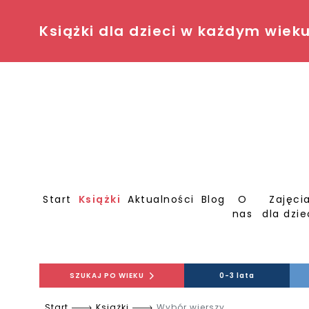
Książki dla dzieci w każdym wiek
Start
Książki
Aktualności
Blog
O
Zajęci
nas
dla dzie
SZUKAJ PO WIEKU
0-3 lata
Start
Książki
Wybór wierszy