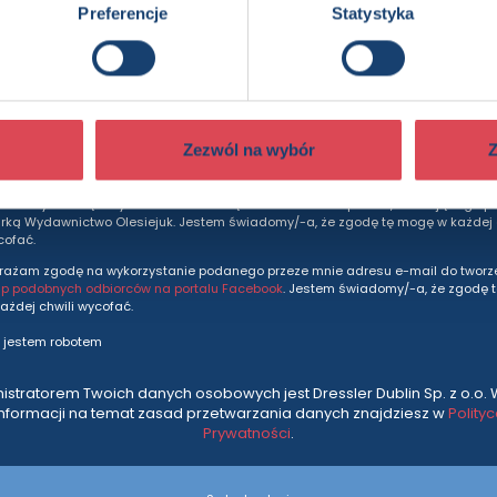
dziesz otrzymywać wszytkie nasze nowości i ofe
Preferencje
Statystyka
prosto do Twojej skrzynki odbiorczej.
Adres e-mail
Zezwól na wybór
Z
rażam zgodę na otrzymywanie na podany adres e-mail informacji marketingo
andlowych związanych z działalnością Dressler Dublin Sp. z o.o., działającego p
ką Wydawnictwo Olesiejuk. Jestem świadomy/-a, że zgodę tę mogę w każdej c
cofać.
rażam zgodę na wykorzystanie podanego przeze mnie adresu e-mail do tworze
up podobnych odbiorców na portalu Facebook
. Jestem świadomy/-a, że zgodę 
ażdej chwili wycofać.
 jestem robotem
istratorem Twoich danych osobowych jest Dressler Dublin Sp. z o.o. 
informacji na temat zasad przetwarzania danych znajdziesz w
Polity
Prywatności
.