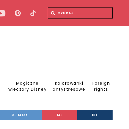
Wyszukiwana fraza
Wyszukaj
Magiczne
Kolorowanki
Foreign
S
wieczory Disney
antystresowe
rights
10 - 13 lat
13+
18+