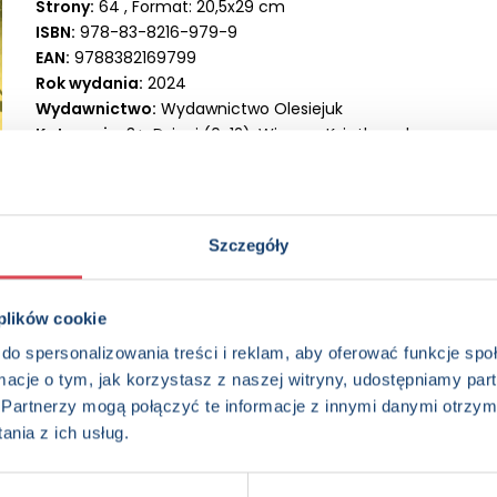
Strony:
64 , Format: 20,5x29 cm
ISBN:
978-83-8216-979-9
EAN:
9788382169799
Rok wydania:
2024
Wydawnictwo:
Wydawnictwo Olesiejuk
Kategorie:
3+, Dzieci (0-12), Wiersze, Książka całoroczna
Oprawa:
oprawa twarda
Data wprowadzenia:
04-01-2024
Szczegóły
 plików cookie
do spersonalizowania treści i reklam, aby oferować funkcje sp
ormacje o tym, jak korzystasz z naszej witryny, udostępniamy p
Partnerzy mogą połączyć te informacje z innymi danymi otrzym
edzieć więcej? Zapisz się do n
nia z ich usług.