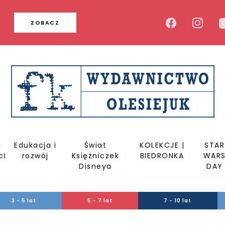
u
ZOBACZ
a
Edukacja i
Świat
KOLEKCJE |
STAR
ci
rozwój
Księżniczek
BIEDRONKA
WAR
Disneya
DAY
3 - 5 lat
5 - 7 lat
7 - 10 lat