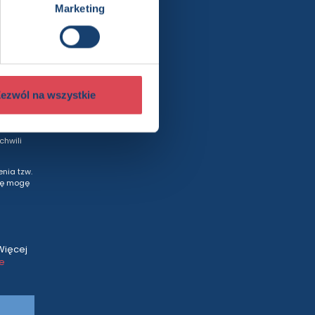
rty
Marketing
ezwól na wszystkie
wych
od
hwili
nia tzw.
tę mogę
Więcej
ce