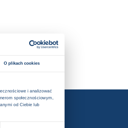
O plikach cookies
ołecznościowe i analizować
artnerom społecznościowym,
anymi od Ciebie lub
ewslettera