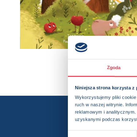
Zgoda
Niniejsza strona korzysta z
Wykorzystujemy pliki cookie 
ruch w naszej witrynie. Inf
reklamowym i analitycznym. 
Chcesz wi
uzyskanymi podczas korzysta
Wybór