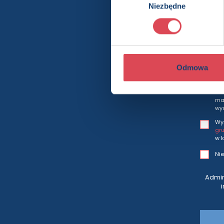
Bę
Niezbędne
zgody
Odmowa
Wy
i h
mar
wy
Wy
gr
w k
Nie
Admin