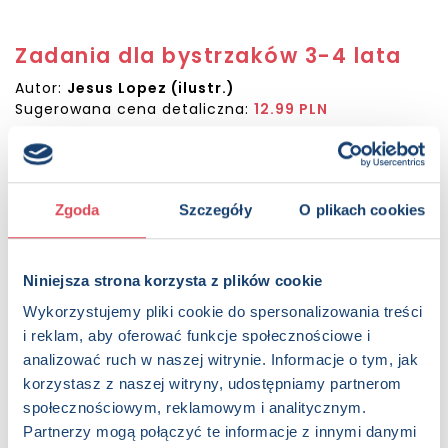
Zadania dla bystrzaków 3-4 lata
Autor:
Jesus Lopez (ilustr.)
Sugerowana cena detaliczna:
12.99 PLN
Dostępna:
213 sztuk
KUP NA SWIATKSIAZKI.PL
Zgoda
Szczegóły
O plikach cookies
KUP NA KSIAZKI.PL
Niniejsza strona korzysta z plików cookie
OPIS
Wykorzystujemy pliki cookie do spersonalizowania treści
Ta seria książek z ciekawymi zadaniami pomoże dziecku
i reklam, aby oferować funkcje społecznościowe i
utrwalić podstawową wiedzę potrzebną na kolejnych
analizować ruch w naszej witrynie. Informacje o tym, jak
etapach edukacji przedszkolnej i wczesnoszkolnej. Poziom
korzystasz z naszej witryny, udostępniamy partnerom
trudności zadań jest dostosowany do wieku dziecka, tak by
mogło ono rozwijać różne umiejętności: spostrzegawczość,
społecznościowym, reklamowym i analitycznym.
koncentrację, koordynację wzrokowo-ruchową, logiczne
Partnerzy mogą połączyć te informacje z innymi danymi