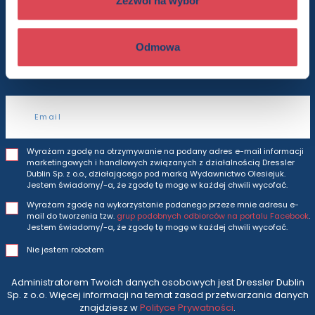
Zezwól na wybór
Będziesz otrzymywać wszytkie nasze nowości
Odmowa
i oferty
prosto do Twojej skrzynki odbiorczej.
Adres e-mail
Wyrażam zgodę na otrzymywanie na podany adres e-mail informacji
marketingowych i handlowych związanych z działalnością Dressler
Dublin Sp. z o.o., działającego pod marką Wydawnictwo Olesiejuk.
Jestem świadomy/-a, że zgodę tę mogę w każdej chwili wycofać.
Wyrażam zgodę na wykorzystanie podanego przeze mnie adresu e-
mail do tworzenia tzw.
grup podobnych odbiorców na portalu Facebook
.
Jestem świadomy/-a, że zgodę tę mogę w każdej chwili wycofać.
Nie jestem robotem
Administratorem Twoich danych osobowych jest Dressler Dublin
Sp. z o.o. Więcej informacji na temat zasad przetwarzania danych
znajdziesz w
Polityce Prywatności
.