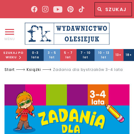
Wyszukiwana fraza
Wyszukaj
MENU
SZUKAJ PO
0-3
3 - 5
5 - 7
7 - 10
10 - 13
13+
18+
WIEKU
lata
lat
lat
lat
lat
Start
Książki
Zadania dla bystrzaków 3-4 lata