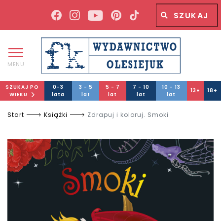
Wyszukiwana fraza
Wyszukaj
MENU
SZUKAJ PO
0-3
3 - 5
5 - 7
7 - 10
10 - 13
13+
18+
WIEKU
lata
lat
lat
lat
lat
Start
Książki
Zdrapuj i koloruj. Smoki