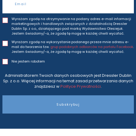
Wyrażam zgodę na otrzymywanie na podany adres e-mail informacji
marketingowych i handlowych związanych z działalnością Dressler
Dublin Sp. z o.o., działającego pod marką Wydawnictwo Olesiejuk.
Jestem świadomy/-a, że zgodę tę mogę w każdej chwili wycofać.
Wyrażam zgodę na wykorzystanie podanego przeze mnie adresu e-
mail do tworzenia tzw.
grup podobnych odbiorców na portalu Facebook
.
Jestem świadomy/-a, że zgodę tę mogę w każdej chwili wycofać.
Nie jestem robotem
Administratorem Twoich danych osobowych jest Dressler Dublin
Sp. z o.o. Więcej informacji na temat zasad przetwarzania danych
znajdziesz w
Polityce Prywatności
.
Subskrybuj