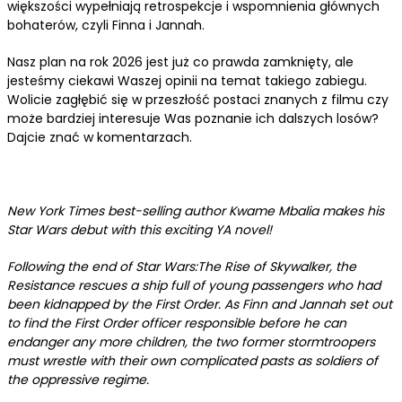
większości wypełniają retrospekcje i wspomnienia głównych
bohaterów, czyli Finna i Jannah.
Nasz plan na rok 2026 jest już co prawda zamknięty, ale
jesteśmy ciekawi Waszej opinii na temat takiego zabiegu.
Wolicie zagłębić się w przeszłość postaci znanych z filmu czy
może bardziej interesuje Was poznanie ich dalszych losów?
Dajcie znać w komentarzach.
New York Times best-selling author Kwame Mbalia makes his
Star Wars debut with this exciting YA novel!
Following the end of Star Wars:The Rise of Skywalker, the
Resistance rescues a ship full of young passengers who had
been kidnapped by the First Order. As Finn and Jannah set out
to find the First Order officer responsible before he can
endanger any more children, the two former stormtroopers
must wrestle with their own complicated pasts as soldiers of
the oppressive regime.