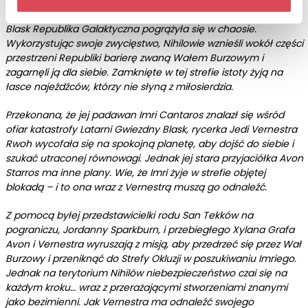
Po wstrząsającym zniszczeniu przez Nihilów Latarni Gwiezdny
Blask Republika Galaktyczna pogrążyła się w chaosie.
Wykorzystując swoje zwycięstwo, Nihilowie wznieśli wokół części
przestrzeni Republiki barierę zwaną Wałem Burzowym i
zagarnęli ją dla siebie. Zamknięte w tej strefie istoty żyją na
łasce najeźdźców, którzy nie słyną z miłosierdzia.
Przekonana, że jej padawan Imri Cantaros znalazł się wśród
ofiar katastrofy Latarni Gwiezdny Blask, rycerka Jedi Vernestra
Rwoh wycofała się na spokojną planetę, aby dojść do siebie i
szukać utraconej równowagi. Jednak jej stara przyjaciółka Avon
Starros ma inne plany. Wie, że Imri żyje w strefie objętej
blokadą – i to ona wraz z Vernestrą muszą go odnaleźć.
Z pomocą byłej przedstawicielki rodu San Tekków na
pograniczu, Jordanny Sparkburn, i przebiegłego Xylana Grafa
Avon i Vernestra wyruszają z misją, aby przedrzeć się przez Wał
Burzowy i przeniknąć do Strefy Okluzji w poszukiwaniu Imriego.
Jednak na terytorium Nihilów niebezpieczeństwo czai się na
każdym kroku… wraz z przerażającymi stworzeniami znanymi
jako bezimienni. Jak Vernestra ma odnaleźć swojego