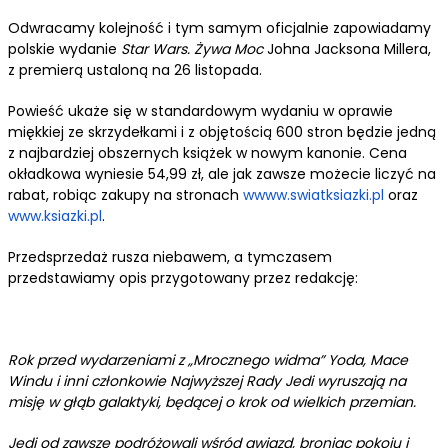
Odwracamy kolejność i tym samym oficjalnie zapowiadamy
polskie wydanie
Star Wars. Żywa Moc
Johna Jacksona Millera,
z premierą ustaloną na 26 listopada.
Powieść ukaże się w standardowym wydaniu w oprawie
miękkiej ze skrzydełkami i z objętością 600 stron będzie jedną
z najbardziej obszernych książek w nowym kanonie. Cena
okładkowa wyniesie 54,99 zł, ale jak zawsze możecie liczyć na
rabat, robiąc zakupy na stronach
wwww.swiatksiazki.pl
oraz
www.ksiazki.pl
.
Przedsprzedaż rusza niebawem, a tymczasem
przedstawiamy opis przygotowany przez redakcję:
Rok przed wydarzeniami z „Mrocznego widma” Yoda, Mace
Windu i inni członkowie Najwyższej Rady Jedi wyruszają na
misję w głąb galaktyki, będącej o krok od wielkich przemian.
Jedi od zawsze podróżowali wśród gwiazd, broniąc pokoju i