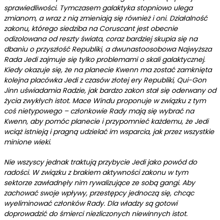
sprawiedliwości. Tymczasem galaktyka stopniowo ulega
zmianom, a wraz z nią zmieniają się również i oni. Działalność
zakonu, którego siedziba na Coruscant jest obecnie
odizolowana od reszty świata, coraz bardziej skupia się na
dbaniu o przyszłość Republiki, a dwunastoosobowa Najwyższa
Rada Jedi zajmuje się tylko problemami o skali galaktycznej.
Kiedy okazuje się, że na planecie Kwenn ma zostać zamknięta
kolejna placówka Jedi z czasów złotej ery Republiki, Qui-Gon
Jinn uświadamia Radzie, jak bardzo zakon stał się oderwany od
życia zwykłych istot. Mace Windu proponuje w związku z tym
coś nietypowego – członkowie Rady mają się wybrać na
Kwenn, aby pomóc planecie i przypomnieć każdemu, że Jedi
wciąż istnieją i pragną udzielać im wsparcia, jak przez wszystkie
minione wieki.
Nie wszyscy jednak traktują przybycie Jedi jako powód do
radości. W związku z brakiem aktywności zakonu w tym
sektorze zawładnęły nim rywalizujące ze sobą gangi. Aby
zachować swoje wpływy, przestępcy jednoczą się, chcąc
wyeliminować członków Rady. Dla władzy są gotowi
doprowadzić do śmierci niezliczonych niewinnych istot.