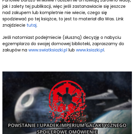
Panowie bardzo wnikliwie i obszernie omawiają zarówno wady,
jak i zalety tej publikacji, więc jeśli zastanawiacie się jeszcze
nad zakupem lub kompletnie nie wiecie, czego się
spodziewać po tej książce, to jest to materiał dla Was. Link
znajdziecie
tutaj
.
Jeśli natomiast podejmiecie (słuszną) decyzję o nabyciu
egzemplarza do swojej domowej biblioteki, zapraszamy do
zakupów na
www.swiatksiazki.pl
lub
www.ksiazki.pl
.