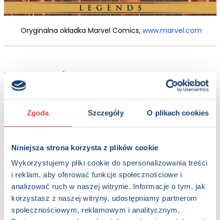
Oryginalna okładka Marvel Comics,
www.marvel.com
Kanoniczny
Świt Jedi
niepewny
Zgoda
Szczegóły
O plikach cookies
Reżyser planowanego filmu
Star Wars. Dawn of the Jedi
James Mangold podpisał długoletnią umowę z amerykańską
wytwórnią Paramount Pictures na współpracę przy produkcji i
reżyserii kolejnych filmów.
Niniejsza strona korzysta z plików cookie
Wykorzystujemy pliki cookie do spersonalizowania treści
Niestety, doniesienia te nie zostały w żaden sposób ujęte w
i reklam, aby oferować funkcje społecznościowe i
oficjalnym komunikacie Disneya. Nie wiadomo więc, jak
wspomniana umowa (i z pewnością ograniczony czas i
analizować ruch w naszej witrynie. Informacje o tym, jak
dostępność reżysera) wpłynie na produkcję obrazu
korzystasz z naszej witryny, udostępniamy partnerom
zapowiedzianego przez Lucasfilm.
społecznościowym, reklamowym i analitycznym.