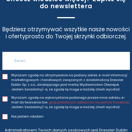
do newslettera
Będziesz otrzymywać wszytkie nasze nowości
i oferty
prosto do Twojej skrzynki odbiorczej.
Adres e-mail
Wyrażam zgodę na otrzymywanie na podany adres e-mail informacji
marketingowych i handlowych związanych z działalnością Dressler
Dublin Sp. z o.o., działającego pod marką Wydawnictwo Olesiejuk.
Jestem świadomy/-a, że zgodę tę mogę w każdej chwili wycofać.
Wyrażam zgodę na wykorzystanie podanego przeze mnie adresu e-
mail do tworzenia tzw.
grup podobnych odbiorców na portalu Facebook
.
Jestem świadomy/-a, że zgodę tę mogę w każdej chwili wycofać.
Nie jestem robotem
Administratorem Twoich danych osobowych jest Dressler Dublin