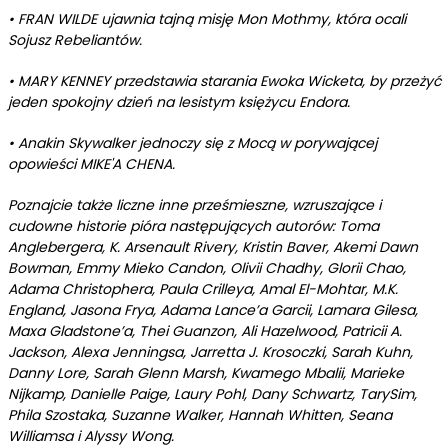
•
FRAN WILDE ujawnia tajną misję Mon Mothmy, która ocali
Sojusz Rebeliantów.
•
MARY KENNEY przedstawia starania Ewoka Wicketa, by przeżyć
jeden spokojny dzień na lesistym księżycu Endora.
•
Anakin Skywalker jednoczy się z Mocą w porywającej
opowieści MIKE'A CHENA.
Poznajcie także liczne inne prześmieszne, wzruszające i
cudowne historie pióra następujących autorów: Toma
Anglebergera, K. Arsenault Rivery, Kristin Baver, Akemi Dawn
Bowman, Emmy Mieko Candon, Olivii Chadhy, Glorii Chao,
Adama Christophera, Paula Crilleya, Amal El-Mohtar, M.K.
England, Jasona Frya, Adama Lance’a Garcii, Lamara Gilesa,
Maxa Gladstone’a, Thei Guanzon, Ali Hazelwood, Patricii A.
Jackson, Alexa Jenningsa, Jarretta J. Krosoczki, Sarah Kuhn,
Danny Lore, Sarah Glenn Marsh, Kwamego Mbalii, Marieke
Nijkamp, Danielle Paige, Laury Pohl, Dany Schwartz, Tary
Sim,
Phila Szostaka, Suzanne Walker, Hannah Whitten, Seana
Williamsa i Alyssy Wong.