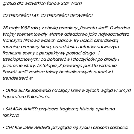
gratka dla wszystkich fanów Star Wars!
CZTERDZIEŚCI LAT. CZTERDZIEŚCI OPOWIEŚCI
25 maja 1983 roku, z chwilą premiery „Powrotu Jedi”, Gwiezdne
Wojny scementowały własne dziedzictwo jako najwspanialsza
franczyza filmowa wszech czasów. By uczcić czterdziestą
rocznicę premiery filmu, czterdziestu autorów odtworzyło
ikoniczne sceny z perspektywy postaci drugo- i
trzecioplanowych: od bohaterów i złoczyńców po droidy i
przeróżne istoty. Antologia „Z pewnego punktu widzenia.
Powrót Jedi” zawiera teksty bestsellerowych autorów i
trendsetterów:
•
OLIVIE BLAKE zapewnia mrożący krew w żyłach wgląd w umysł
Imperatora Palpatine'a.
•
SALADIN AHMED przytacza tragiczną historię opiekuna
rankora.
•
CHARLIE JANE ANDERS przygląda się życiu i czasom sarlacca.