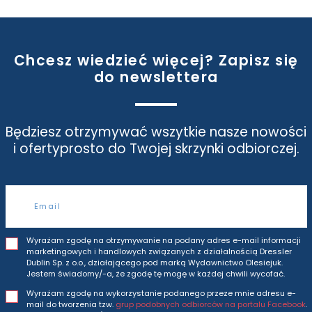
Chcesz wiedzieć więcej? Zapisz się
do newslettera
Będziesz otrzymywać wszytkie nasze nowości
i oferty
prosto do Twojej skrzynki odbiorczej.
Adres e-mail
Wyrażam zgodę na otrzymywanie na podany adres e-mail informacji
marketingowych i handlowych związanych z działalnością Dressler
Dublin Sp. z o.o., działającego pod marką Wydawnictwo Olesiejuk.
Jestem świadomy/-a, że zgodę tę mogę w każdej chwili wycofać.
Wyrażam zgodę na wykorzystanie podanego przeze mnie adresu e-
mail do tworzenia tzw.
grup podobnych odbiorców na portalu Facebook
.