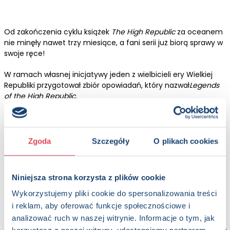
Od zakończenia cyklu książek
The High Republic
za oceanem
nie minęły nawet trzy miesiące, a fani serii już biorą sprawy w
swoje ręce!
W ramach własnej inicjatywy jeden z wielbicieli ery Wielkiej
Republiki przygotował zbiór opowiadań, który nazwał
Legends
of the High Republic
.
Antologia przeznaczona jest głównie dla grupy middle grade i
young adult, ale warto do niej zajrzeć nawet dla samych
grafik przygotowanych w ramach tego projektu. Całość
Zgoda
Szczegóły
O plikach cookies
wygląda bardzo profesjonalnie i dostępna jest dla wszystkich,
zarówno jako PDF, jak i w wersji audio.
Niniejsza strona korzysta z plików cookie
Zainteresowanych odsyłamy do
tego
postu na Facebooku,
gdzie znajdziecie więcej informacji.
Wykorzystujemy pliki cookie do spersonalizowania treści
i reklam, aby oferować funkcje społecznościowe i
analizować ruch w naszej witrynie. Informacje o tym, jak