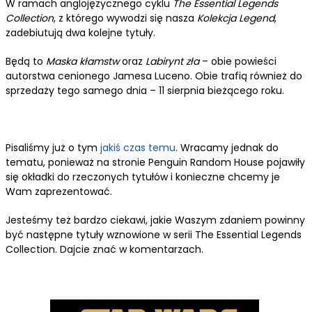
W ramach anglojęzycznego cyklu
The Essential Legends
Collection
, z którego wywodzi się nasza
Kolekcja Legend
,
zadebiutują dwa kolejne tytuły.
Będą to
Maska kłamstw
oraz
Labirynt zła
– obie powieści
autorstwa cenionego Jamesa Luceno. Obie trafią również do
sprzedaży tego samego dnia – 11 sierpnia bieżącego roku.
Pisaliśmy już o tym
jakiś czas temu
. Wracamy jednak do
tematu, ponieważ na stronie Penguin Random House pojawiły
się okładki do rzeczonych tytułów i konieczne chcemy je
Wam zaprezentować.
Jesteśmy też bardzo ciekawi, jakie Waszym zdaniem powinny
być następne tytuły wznowione w serii
The Essential Legends
Collection
. Dajcie znać w komentarzach.