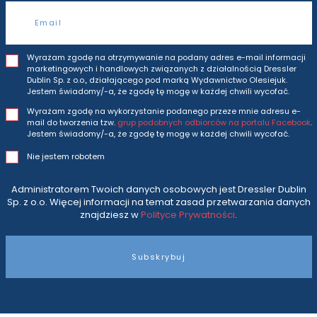
Adres e-mail
Wyrażam zgodę na otrzymywanie na podany adres e-mail informacji
marketingowych i handlowych związanych z działalnością Dressler
Dublin Sp. z o.o., działającego pod marką Wydawnictwo Olesiejuk.
Jestem świadomy/-a, że zgodę tę mogę w każdej chwili wycofać.
Wyrażam zgodę na wykorzystanie podanego przeze mnie adresu e-
mail do tworzenia tzw.
grup podobnych odbiorców na portalu Facebook
.
Jestem świadomy/-a, że zgodę tę mogę w każdej chwili wycofać.
Nie jestem robotem
Administratorem Twoich danych osobowych jest Dressler Dublin
Sp. z o.o. Więcej informacji na temat zasad przetwarzania danych
znajdziesz w
Polityce Prywatności
.
Subskrybuj