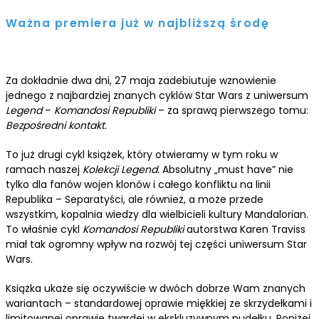
Ważna premiera już w najbliższą środę
Za dokładnie dwa dni, 27 maja zadebiutuje wznowienie
jednego z najbardziej znanych cyklów Star Wars z uniwersum
Legend
–
Komandosi Republiki
–
za sprawą pierwszego tomu:
Bezpośredni kontakt
.
To już drugi cykl książek, który otwieramy w tym roku w
ramach naszej
Kolekcji Legend
. Absolutny „must have” nie
tylko dla fanów wojen klonów i całego konfliktu na linii
Republika – Separatyści, ale również, a może przede
wszystkim, kopalnia wiedzy dla wielbicieli kultury Mandalorian.
To właśnie cykl
Komandosi Republiki
autorstwa Karen Traviss
miał tak ogromny wpływ na rozwój tej części uniwersum Star
Wars.
Książka ukaże się oczywiście w dwóch dobrze Wam znanych
wariantach – standardowej oprawie miękkiej ze skrzydełkami i
limitowanej oprawie twardej w ekskluzywnym pudełku. Poniżej