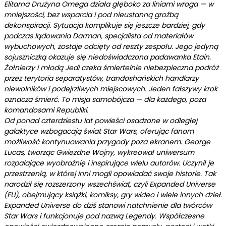
Elitarna Drużyna Omega działa głęboko za liniami wroga — w
mniejszości, bez wsparcia i pod nieustanną groźbą
dekonspiracji. Sytuacja komplikuje się jeszcze bardziej, gdy
podczas lądowania Darman, specjalista od materiałów
wybuchowych, zostaje odcięty od reszty zespołu. Jego jedyną
sojuszniczką okazuje się niedoświadczona padawanka Etain.
Żołnierzy i młodą Jedi czeka śmiertelnie niebezpieczna podróż
przez terytoria separatystów, trandoshańskich handlarzy
niewolników i podejrzliwych miejscowych. Jeden fałszywy krok
oznacza śmierć. To misja samobójcza — dla każdego, poza
komandosami Republiki.
Od ponad czterdziestu lat powieści osadzone w odległej
galaktyce wzbogacają świat Star Wars, oferując fanom
możliwość kontynuowania przygody poza ekranem. George
Lucas, tworząc Gwiezdne Wojny, wykreował uniwersum
rozpalające wyobraźnię i inspirujące wielu autorów. Uczynił je
przestrzenią, w której inni mogli opowiadać swoje historie. Tak
narodził się rozszerzony wszechświat, czyli Expanded Universe
(EU), obejmujący książki, komiksy, gry wideo i wiele innych dzieł.
Expanded Universe do dziś stanowi natchnienie dla twórców
Star Wars i funkcjonuje pod nazwą Legendy. Współczesne